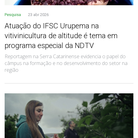
Pesquisa
23 abr 2026
Atuação do IFSC Urupema na
vitivinicultura de altitude é tema em
programa especial da NDTV
Reportagem na Serra Catarinense evidencia o papel do
câmpus na formação e no desenvolvimento do setor na
região