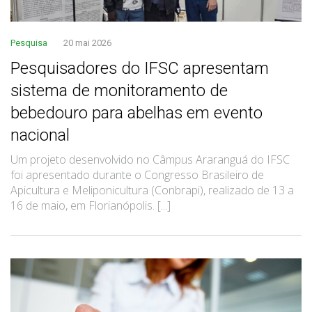
Pesquisa
20 mai 2026
Pesquisadores do IFSC apresentam
sistema de monitoramento de
bebedouro para abelhas em evento
nacional
Um projeto desenvolvido no Câmpus Araranguá do IFSC
foi apresentado durante o Congresso Brasileiro de
Apicultura e Meliponicultura (Conbrapi), realizado de 13 a
16 de maio, em Florianópolis. [...]