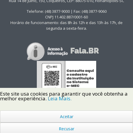
Rua 14 de Julho, 150, Coqueiros, CEP: 88075-010, Florianópolis-SC
Telefone: (48) 3877-9000 | Fax: (48) 3877-9060
CNPJ 11.402.887/0001-60
Horário de funcionamento: das 8h às 12h e das 13h às 17h, de
segunda a sexta-feira.
Este site usa cookies para garantir que você obtenha a
melhor experiência.
Leia Mais.
Aceitar
Copyright © 2022 Instituto Federal de Santa Catarina IFSC
Todos os Direitos Reservados.
Recusar