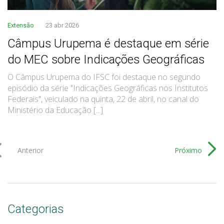
Extensão
23 abr 2026
Câmpus Urupema é destaque em série
do MEC sobre Indicações Geográficas
O Câmpus Urupema do IFSC foi destaque no segundo
episódio da série "Indicações Geográficas nos Institutos
Federais", veiculado na quinta, 22 de abril, no canal do
Ministério da Educação [...]
Anterior
Próximo
Categorias