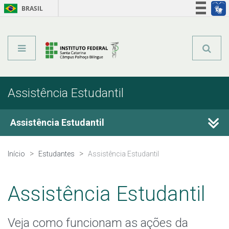
BRASIL
Órgãos do Governo
Acesso à informação
Legislação
Assistência Estudantil
Assistência Estudantil
PAEVS
Início
Estudantes
Assistência Estudantil
IVS
Assistência Estudantil
Alimentação Estudantil
Veja como funcionam as ações da