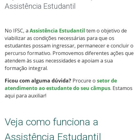
Auxílio-moradia
Assistência Estudantil
Apoio a eventos
No IFSC, a
Assistência Estudantil
tem o objetivo de
Ações Inclusivas
viabilizar as condições necessárias para que os
estudantes possam ingressar, permanecer e concluir o
Contatos
percurso formativo. Promovemos diferentes ações que
atendem às suas necessidades e apoiam a sua
formação integral.
Ficou com alguma dúvida?
Procure o
setor de
atendimento ao estudante do seu câmpus
. Estamos
aqui para auxiliar!
Veja como funciona a
Assistência Estudantil