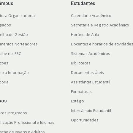
âmpus
Estudantes
utura Organizacional
Calendário Acadêmico
giados
Secretaria e Registro Acadêmico
elho de Gestão
Horário de Aula
mentos Norteadores
Docentes e horários de atividade
alhe no IFSC
Sistemas Acadêmicos
ações
Bibliotecas
so à Informação
Documentos Úteis
doria
Assistência Estudantil
Formaturas
sos
Estágio
Intercâmbio Estudantil
icos Integrados
Oportunidades
ficação Profissional e Idiomas
ação de Jovens e Adultos