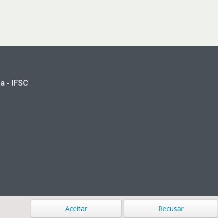
a - IFSC
Aceitar
Recusar