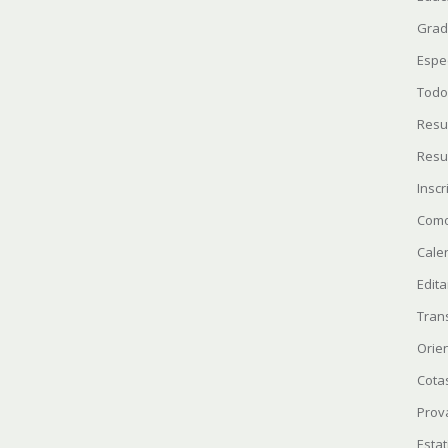
Grad
Espe
Todo
Resu
Resu
Insc
Como
Cale
Edita
Tran
Orie
Cota
Prov
Estat