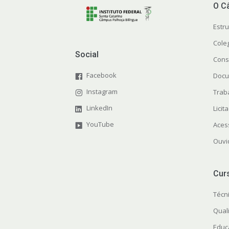
O C
Estr
Cole
Social
Cons
Facebook
Docu
Instagram
Trab
LinkedIn
Licit
YouTube
Aces
Ouvi
Cur
Técn
Quali
Educ