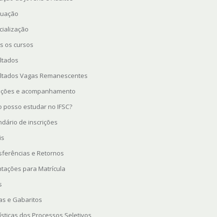
uação
cialização
s os cursos
ltados
ltados Vagas Remanescentes
rições e acompanhamento
 posso estudar no IFSC?
ndário de inscrições
is
sferências e Retornos
ntações para Matrícula
s
as e Gabaritos
ísticas dos Processos Seletivos