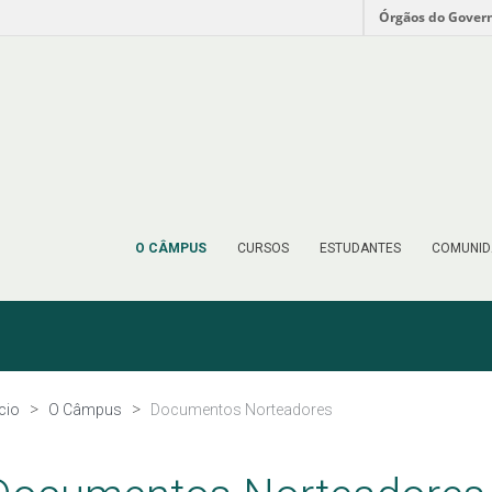
Órgãos do Gover
O CÂMPUS
CURSOS
ESTUDANTES
COMUNID
ício
O Câmpus
Documentos Norteadores