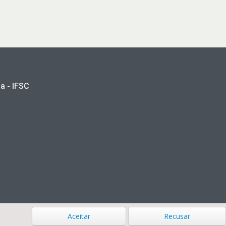
a - IFSC
Aceitar
Recusar