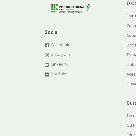
O C
Estr
Cole
Social
Cons
Facebook
Docu
Instagram
Trab
LinkedIn
Licit
YouTube
Aces
Ouvi
Cur
Técn
Quali
Educ