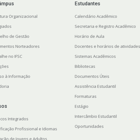
âmpus
Estudantes
utura Organizacional
Calendário Acadêmico
giados
Secretaria e Registro Acadêmico
elho de Gestão
Horário de Aula
mentos Norteadores
Docentes e horários de atividade
alhe no IFSC
Sistemas Acadêmicos
ações
Bibliotecas
so à Informação
Documentos Úteis
doria
Assistência Estudantil
Formaturas
sos
Estágio
Intercâmbio Estudantil
icos Integrados
Oportunidades
ficação Profissional e Idiomas
ação de Jovens e Adultos