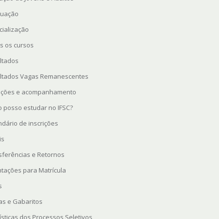
uação
cialização
s os cursos
ltados
ltados Vagas Remanescentes
rições e acompanhamento
 posso estudar no IFSC?
ndário de inscrições
is
sferências e Retornos
ntações para Matrícula
s
as e Gabaritos
ísticas dos Processos Seletivos