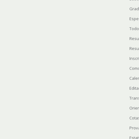
Grad
Espe
Todo
Resu
Resu
Insc
Como
Cale
Edita
Tran
Orie
Cota
Prov
Estat