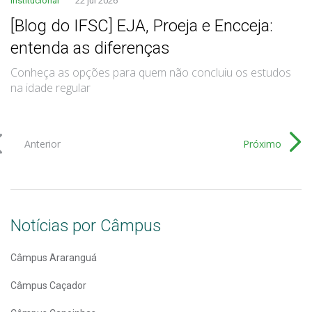
Institucional
22 jul 2026
[Blog do IFSC] EJA, Proeja e Encceja:
entenda as diferenças
Conheça as opções para quem não concluiu os estudos
na idade regular
Anterior
Próximo
Notícias por Câmpus
Câmpus Araranguá
Câmpus Caçador