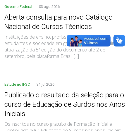
Governo Federal
03 ago 2026
Aberta consulta para novo Catálogo
Nacional de Cursos Técnicos
Instituições de ensino, profissionais da educação,
estudantes e sociedade em geral poderão contribuir para
atualização da 5ª edição do documento até 2 de
setembro, pela plataforma Brasil [...]
Estude no IFSC
31 jul 2026
Publicado o resultado da seleção para o
curso de Educação de Surdos nos Anos
Iniciais
Os inscritos no curso gratuito de Formação Inicial e
Continuada (FIC) Educação de Surdos nos Anos Iniciais: