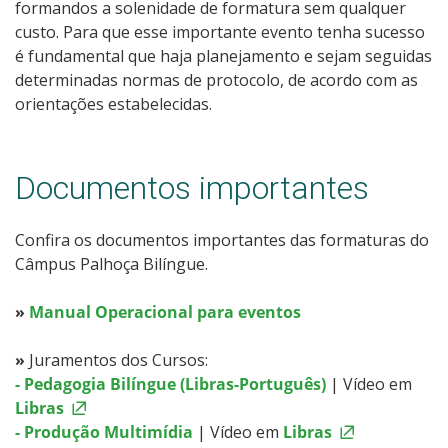
Horário de Aula
formandos a solenidade de formatura sem qualquer
custo. Para que esse importante evento tenha sucesso
é fundamental que haja planejamento e sejam seguidas
Docentes e horários de atividades
determinadas normas de protocolo, de acordo com as
orientações estabelecidas.
Sistemas Acadêmicos
Bibliotecas
Documentos importantes
Documentos Úteis
Confira os documentos importantes das formaturas do
Câmpus Palhoça Bilíngue.
Assistência Estudantil
»
Manual Operacional para eventos
Formaturas
»
Juramentos dos Cursos:
Estágio
- Pedagogia Bilíngue (Libras-Português)
| Vídeo em
Libras
Monitoria
- Produção Multimídia
| Vídeo em
Libras