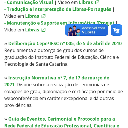
- Comunicação Visual
| Vídeo em
Libras
- Tradução e Interpretação de Libras-Português
|
Intercâmbio Estudantil
Vídeo em
Libras
- Manutenção e Suporte em Informática (Proeja)
|
Oportunidades
Vídeo em
Libras
»
Deliberação Cepe/IFSC nº 005, de 5 de abril de 2010
.
Regulamenta a outorga de grau dos cursos de
graduação do Instituto Federal de Educação, Ciência e
Tecnologia de Santa Catarina.
»
Instrução Normativa nº 7, de 17 de março de
2021
. Dispõe sobre a realização de cerimônias de
colações de grau, diplomação e certificação por meio de
webconferência em caráter excepcional e dá outras
providências.
»
Guia de Eventos, Cerimonial e Protocolo para a
Rede Federal de Educação Profissional, Científica e