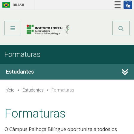
BRASIL
Órgãos do Governo
Acesso à informação
Legislação
Formaturas
Estudantes
Guia do Estudante
Início
Estudantes
Formaturas
Calendário Acadêmico
Formaturas
Secretaria e Registro Acadêmico
O Câmpus Palhoça Bilíngue oportuniza a todos os