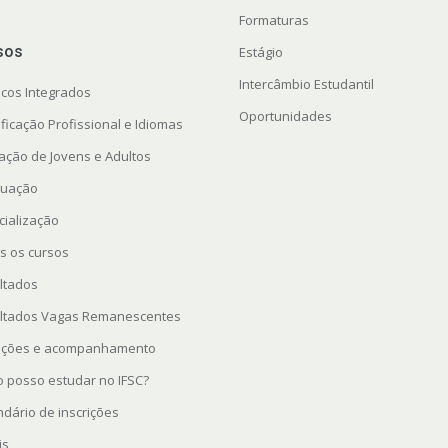
Formaturas
sos
Estágio
Intercâmbio Estudantil
icos Integrados
Oportunidades
ficação Profissional e Idiomas
ação de Jovens e Adultos
uação
cialização
s os cursos
ltados
ltados Vagas Remanescentes
rições e acompanhamento
 posso estudar no IFSC?
ndário de inscrições
is