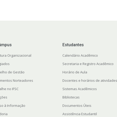
âmpus
Estudantes
utura Organizacional
Calendário Acadêmico
giados
Secretaria e Registro Acadêmico
elho de Gestão
Horário de Aula
mentos Norteadores
Docentes e horários de atividade
alhe no IFSC
Sistemas Acadêmicos
ações
Bibliotecas
so à Informação
Documentos Úteis
doria
Assistência Estudantil