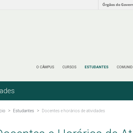
Órgãos do Gover
O CÂMPUS
CURSOS
ESTUDANTES
COMUNID
dades
ício
Estudantes
Docentes e horários de atividades