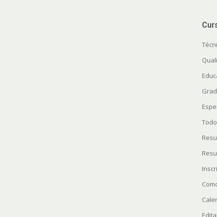
Cur
Técn
Quali
Educ
Grad
Espe
Todo
Resu
Resu
Insc
Como
Cale
Edita