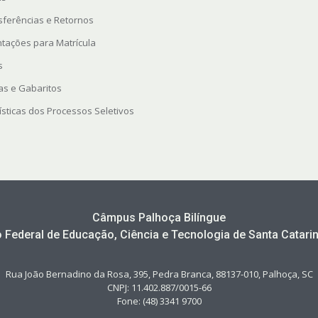
sferências e Retornos
ntações para Matrícula
s
as e Gabaritos
ísticas dos Processos Seletivos
Câmpus Palhoça Bilíngue
to Federal de Educação, Ciência e Tecnologia de Santa Catarin
Rua João Bernadino da Rosa, 395, Pedra Branca, 88137-010, Palhoça, SC
CNPJ: 11.402.887/0015-66
Fone: (48) 3341 9700