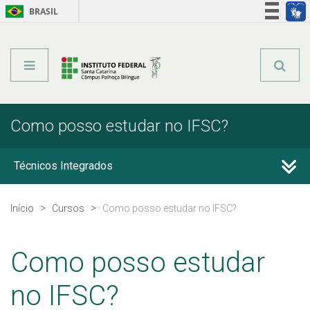
BRASIL
Órgãos do Governo
Acesso à informação
Legislação
Como posso estudar no IFSC?
Técnicos Integrados
Qualificação Profissional e Idiomas
Início
Cursos
Como posso estudar no IFSC?
Educação de Jovens e Adultos
Como posso estudar
Graduação
no IFSC?