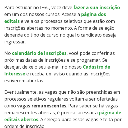
Cotas
Para estudar no IFSC, você deve
fazer a sua inscrição
em um dos nossos cursos. Acesse a
página dos
editais
e veja os processos seletivos que estão com
Inscrições e acompanhamento
inscrições abertas no momento. A forma de seleção
depende do tipo de curso no qual o candidato deseja
Orientações para Matrícula
ingressar.
Transferências e Retornos
No
calendário de inscrições
, você pode conferir as
próximas datas de inscrições e se programar. Se
desejar, deixe o seu e-mail no nosso
Cadastro de
Provas e Gabaritos
Interesse
e receba um aviso quando as inscrições
estiverem abertas.
Estatísticas dos Processos Seletivos
Eventualmente, as vagas que não são preenchidas em
processos seletivos regulares voltam a ser ofertadas
como
vagas remanescentes
. Para saber se há vagas
remanescentes abertas, é preciso acessar a
página de
editais abertos
. A seleção para essas vagas é feita por
ordem de inscrição.