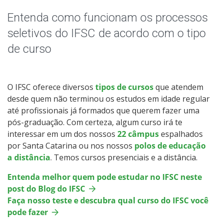
Especialização
Entenda como funcionam os processos
Todos os cursos
seletivos do IFSC de acordo com o tipo
de curso
Processo de Inscrição
O IFSC oferece diversos
tipos de cursos
que atendem
desde quem não terminou os estudos em idade regular
Resultados
até profissionais já formados que querem fazer uma
pós-graduação. Com certeza, algum curso irá te
Resultados Vagas Remanescentes
interessar em um dos nossos
22 câmpus
espalhados
por Santa Catarina ou nos nossos
polos de educação
Como posso estudar no IFSC?
a distância
. Temos cursos presenciais e a distância.
Entenda melhor quem pode estudar no IFSC neste
Calendário de inscrições
post do Blog do IFSC
Faça nosso teste e descubra qual curso do IFSC você
Processos Seletivos
pode fazer