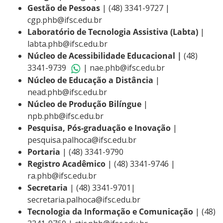
Gestão de Pessoas
| (48) 3341-9727 |
cgp.phb@ifsc.edu.br
Laboratório de Tecnologia Assistiva (Labta)
|
labta.phb@ifsc.edu.br
Núcleo de Acessibilidade Educacional |
(48)
3341-9739
| nae.phb@ifsc.edu.br
Núcleo de Educação a Distância
|
nead.phb@ifsc.edu.br
Núcleo de Produção Bilíngue
|
npb.phb@ifsc.edu.br
Pesquisa, Pós-graduação e Inovação
|
pesquisa.palhoca@ifsc.edu.br
Portaria
| (48) 3341-9790
Registro Acadêmico
| (48) 3341-9746 |
ra.phb@ifsc.edu.br
Secretaria
| (48) 3341-9701|
secretaria.palhoca@ifsc.edu.br
Tecnologia da Informação e Comunicação
| (48)