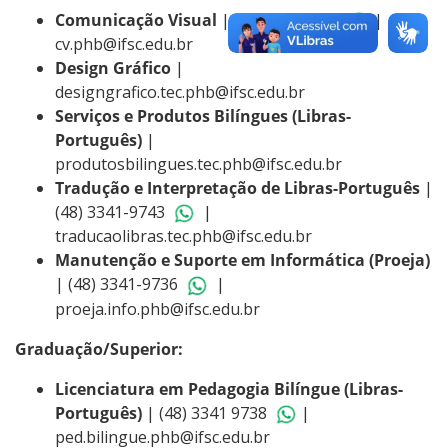
Comunicação Visual
| (48) 3341-9735
|
cv.phb@ifsc.edu.br
Design Gráfico
|
designgrafico.tec.phb@ifsc.edu.br
Serviços e Produtos Bilíngues (Libras-
Português)
|
produtosbilingues.tec.phb@ifsc.edu.br
Tradução e Interpretação de Libras-Português
|
(48) 3341-9743
|
traducaolibras.tec.phb@ifsc.edu.br
Manutenção e Suporte em Informática (Proeja)
| (48) 3341-9736
|
proeja.info.phb@ifsc.edu.br
Graduação/Superior:
Licenciatura em Pedagogia Bilíngue (Libras-
Português)
| (48) 3341 9738
|
ped.bilingue.phb@ifsc.edu.br