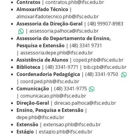
Contratos
| contratos.phb@ifsc.edu.br
Almoxarifado Técnico
|
almoxarifadotecnico.phb@ifsc.edu.br
Assessoria da Direção-Geral
| (48) 99907-8983
| assessoria.palhoca@ifsc.edu.br
Assessoria do Departamento de Ensino,
Pesquisa e Extensão
| (48) 3341 9731
| assessoria.depe.phb@ifsc.edu.br
Assistência de Alunos
| coped.phb@ifsc.edu.br
Biblioteca
| (48) 3341-9771 | bib.cpb@ifsc.edu.br
Coordenadoria Pedagógica
| (48) 3341-9750
| coord.ped.phb@ifsc.
edu.br
Comunicação
| (48) 3341-9775
| comunicacao.phb@ifsc.edu.br
Direção-Geral
| direcao.palhoca@ifsc.edu.br
Ensino, Pesquisa e Extensão
|
depe.phb@ifsc.edu.br
Extensão
| extensao.phb@ifsc.edu.br
Estágio
| estagio.phb@ifsc.edu.br