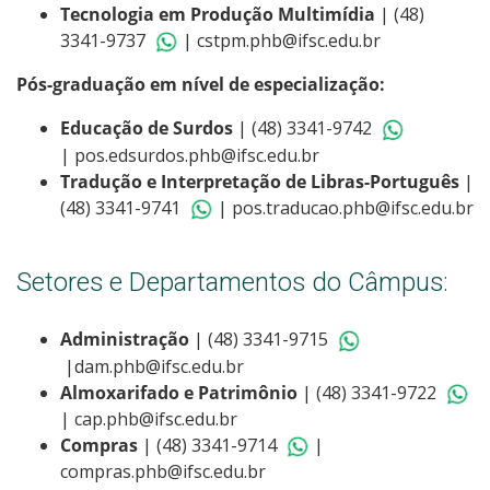
Tecnologia em Produção Multimídia
| (48)
3341-9737
| cstpm.phb@ifsc.edu.br
Pós-graduação em nível de especialização:
Educação de Surdos
| (48) 3341-9742
| pos.edsurdos.phb@ifsc.edu.br
Tradução e Interpretação de Libras-Português
|
(48) 3341-9741
| pos.traducao.phb@ifsc.edu.br
Setores e Departamentos do Câmpus:
Administração
| (48) 3341-9715
|dam.phb@ifsc.edu.br
Almoxarifado e Patrimônio
| (48) 3341-9722
| cap.phb@ifsc.edu.br
Compras
| (48) 3341-9714
|
compras.phb@ifsc.edu.br