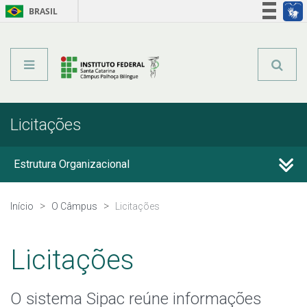
BRASIL
Órgãos do Governo
Acesso à informação
Legislação
Licitações
Estrutura Organizacional
Colegiados
Início
O Câmpus
Licitações
Conselho de Gestão
Licitações
Eleições do Câmpus
O sistema Sipac reúne informações