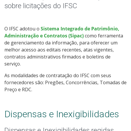
Relatórios de Gestão do Câmpus
sobre licitações do IFSC
Documentos Norteadores
O IFSC adotou o
Sistema Integrado de Patrimônio,
Trabalhe no IFSC
Administração e Contratos (Sipac)
como ferramenta
de gerenciamento da informação, para oferecer um
Licitações
melhor acesso aos editais recentes, atas vigentes,
contratos administrativos firmados e boletins de
Acesso à Informação
serviço.
As modalidades de contratação do IFSC com seus
Ouvidoria
fornecedores são: Pregões, Concorrências, Tomadas de
Preço e RDC.
Dispensas e Inexigibilidades
Dispensas e Inexigibilidades regidas