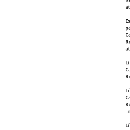
R
at
Es
p
C
R
at
Lí
C
R
Lí
C
R
Li
Lí