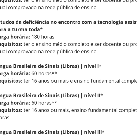
equisitos:
ter o ensino médio completo e ser docente ou pro
ual comprovado na rede pública de ensino.
tudos da deficiência no encontro com a tecnologia assist
ara a turma toda
*
arga horária:
180 horas
equisitos:
ter o ensino médio completo e ser docente ou pro
ual comprovado na rede pública de ensino.
ngua Brasileira de Sinais (Libras) | nível I
*
arga horária:
60 horas**
equisitos:
ter 16 anos ou mais e ensino fundamental comple
ngua Brasileira de Sinais (Libras) | nível II
*
arga horária:
60 horas**
equisitos:
ter 16 anos ou mais, ensino fundamental completo 
bras.
ngua Brasileira de Sinais (Libras) | nível III
*