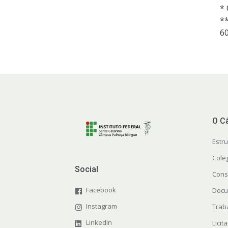
* 
**
60
O C
Estr
Cole
Social
Cons
Facebook
Docu
Instagram
Trab
LinkedIn
Licit