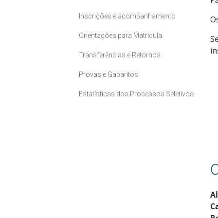
Pa
Inscrições e acompanhamento
Os
Orientações para Matrícula
Se
in
Transferências e Retornos
Provas e Gabaritos
Estatísticas dos Processos Seletivos
C
Al
C