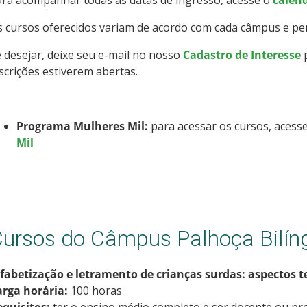
ra acompanhar todas as datas de ingresso, acesse o
calend
 cursos oferecidos variam de acordo com cada câmpus e per
 desejar, deixe seu e-mail no nosso
Cadastro de Interesse
p
scrições estiverem abertas.
Programa Mulheres Mil:
para acessar os cursos, acesse
Mil
ursos do Câmpus Palhoça Bilín
fabetização e letramento de crianças surdas: aspectos te
arga horária:
100 horas