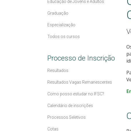
Educação de Jovens e Adultos
Graduação
Especialização
V
Todos os cursos
Os
pa
Processo de Inscrição
id
Resultados
Pa
Ve
Resultados Vagas Remanescentes
E
Como posso estudar no IFSC?
Calendário de inscrições
C
Processos Seletivos
Cotas