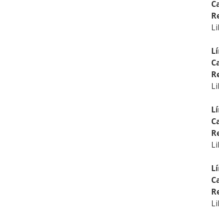
C
R
Li
Lí
C
R
Li
Lí
C
R
Li
Lí
C
R
Li