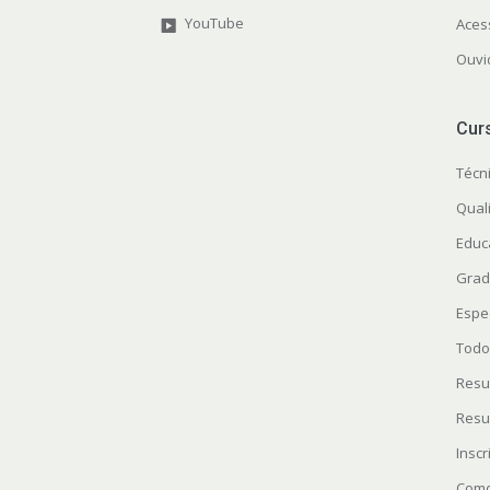
YouTube
Aces
Ouvi
Cur
Técn
Quali
Educ
Grad
Espe
Todo
Resu
Resu
Insc
Como