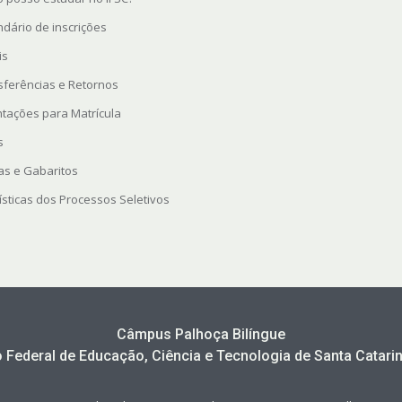
ndário de inscrições
is
sferências e Retornos
ntações para Matrícula
s
as e Gabaritos
ísticas dos Processos Seletivos
Câmpus Palhoça Bilíngue
to Federal de Educação, Ciência e Tecnologia de Santa Catarin