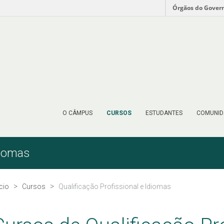
Órgãos do Gover
O CÂMPUS
CURSOS
ESTUDANTES
COMUNID
diomas
ício
Cursos
Qualificação Profissional e Idiomas