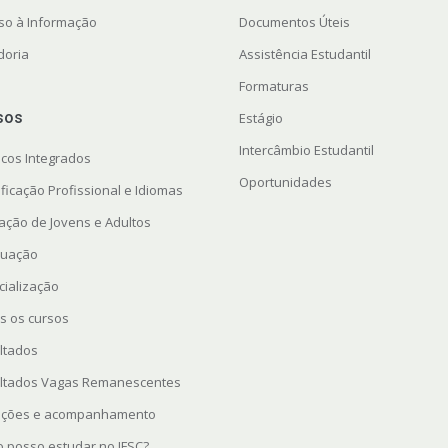
so à Informação
Documentos Úteis
doria
Assistência Estudantil
Formaturas
sos
Estágio
Intercâmbio Estudantil
icos Integrados
Oportunidades
ficação Profissional e Idiomas
ação de Jovens e Adultos
uação
cialização
s os cursos
ltados
ltados Vagas Remanescentes
rições e acompanhamento
 posso estudar no IFSC?