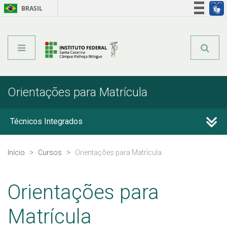
BRASIL
Órgãos do Governo
Acesso à informação
Legislação
Orientações para Matrícula
Técnicos Integrados
Qualificação Profissional e Idiomas
Início
Cursos
Orientações para Matrícula
Educação de Jovens e Adultos
Orientações para
Graduação
Matrícula