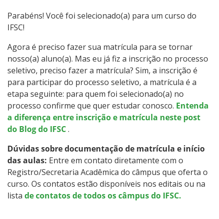
Especialização
Parabéns! Você foi selecionado(a) para um curso do
IFSC!
Todos os cursos
Agora é preciso fazer sua matrícula para se tornar
nosso(a) aluno(a). Mas eu já fiz a inscrição no processo
seletivo, preciso fazer a matrícula? Sim, a inscrição é
Processo de Inscrição
para participar do processo seletivo, a matrícula é a
etapa seguinte: para quem foi selecionado(a) no
Resultados
processo confirme que quer estudar conosco.
Entenda
a diferença entre inscrição e matrícula neste post
Resultados Vagas Remanescentes
do Blog do IFSC
.
Dúvidas sobre documentação de matrícula e início
Como posso estudar no IFSC?
das aulas:
Entre em contato diretamente com o
Registro/Secretaria Acadêmica do câmpus que oferta o
Calendário de inscrições
curso. Os contatos estão disponíveis nos editais ou na
lista
de contatos de todos os câmpus do IFSC.
Processos Seletivos