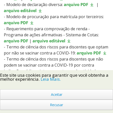
- Modelo de declaração diversa:
arquivo PDF
|
arquivo editável
- Modelo de procuraçâo para matrícula por terceiros:
arquivo PDF
- Requerimento para comprovação de renda -
Programa de ações afirmativas - Sistema de Cotas:
arquivo PDF
|
arquivo editável
- Termo de ciência dos riscos para discentes que optam
por não se vacinar contra a COVID-19:
arquivo PDF
- Termo de ciência dos riscos para discentes que não
podem se vacinar contra a COVID-19 por contra
indicação médica e interesse retornar às atividades
Este site usa cookies para garantir que você obtenha a
acadêmicas presenciais:
arquivo PDF
melhor experiência.
Leia Mais.
- Declaração para candidatos cotistas vagas
remanescentes - Técnicos
arquivo PDF
|
arquivo
Aceitar
editável
- Declaração para candidatos cotistas vagas
Recusar
remanescentes - Graduação
arquivo PDF
|
arquivo