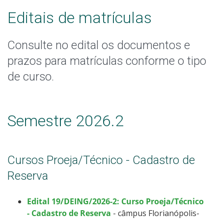
Cotas
Editais de matrículas
Inscrições e acompanhamento
Consulte no edital os documentos e
prazos para matrículas conforme o tipo
Orientações para Matrícula
de curso.
Transferências e Retornos
Provas e Gabaritos
Semestre 2026.2
Estatísticas dos Processos Seletivos
Cursos Proeja/Técnico - Cadastro de
Reserva
Edital 19/DEING/2026-2: Curso Proeja/Técnico
- Cadastro de Reserva
- câmpus Florianópolis-