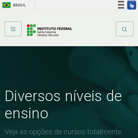
BRASIL
Órgãos do Governo
Acesso à informação
Legislação
Diversos níveis de
ensino
Veja as opções de cursos totalmente