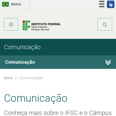
BRASIL
Órgãos do Governo
Acesso à informação
Legislação
Comunicação
Comunicação
Fale Conosco
Início
Comunicação
Perguntas frequentes
Comunicação
Calendário de Eventos
Conheça mais sobre o IFSC e o Câmpus