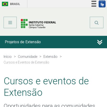
BRASIL
Órgãos do Governo
Acesso à informação
Legislação
Projetos de Extensão
Iniciativas Sociais
Início
Comunidade
Extensão
Cursos e Eventos de Extensão
Programas e Projetos de Extensão
Cursos e eventos de
Cursos e Eventos de Extensão
Extensão
Oportunidades para as comunidades