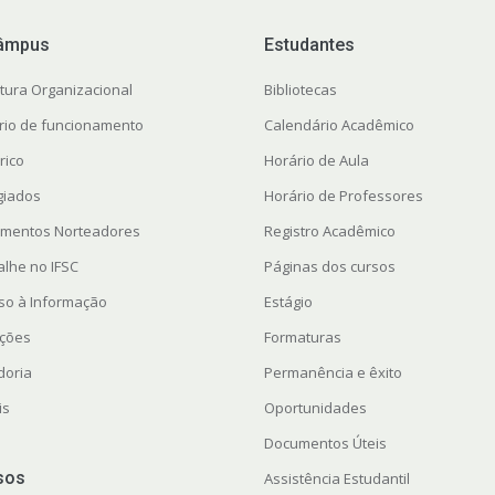
âmpus
Estudantes
utura Organizacional
Bibliotecas
rio de funcionamento
Calendário Acadêmico
rico
Horário de Aula
giados
Horário de Professores
mentos Norteadores
Registro Acadêmico
alhe no IFSC
Páginas dos cursos
so à Informação
Estágio
ações
Formaturas
doria
Permanência e êxito
is
Oportunidades
Documentos Úteis
sos
Assistência Estudantil