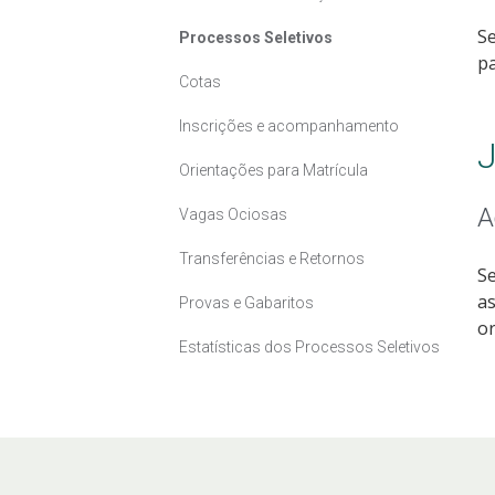
Se
Processos Seletivos
pa
Cotas
Inscrições e acompanhamento
J
Orientações para Matrícula
A
Vagas Ociosas
Transferências e Retornos
Se
as
Provas e Gabaritos
or
Estatísticas dos Processos Seletivos