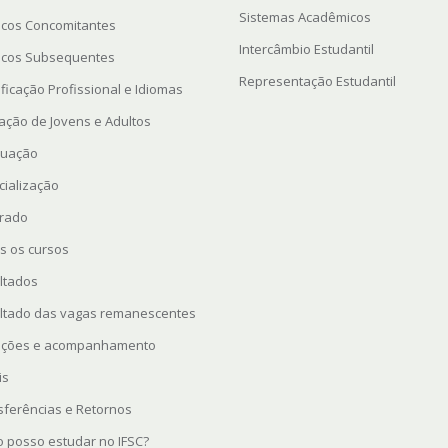
Sistemas Acadêmicos
icos Concomitantes
Intercâmbio Estudantil
icos Subsequentes
Representação Estudantil
ficação Profissional e Idiomas
ação de Jovens e Adultos
uação
cialização
rado
s os cursos
ltados
ltado das vagas remanescentes
rições e acompanhamento
is
sferências e Retornos
 posso estudar no IFSC?