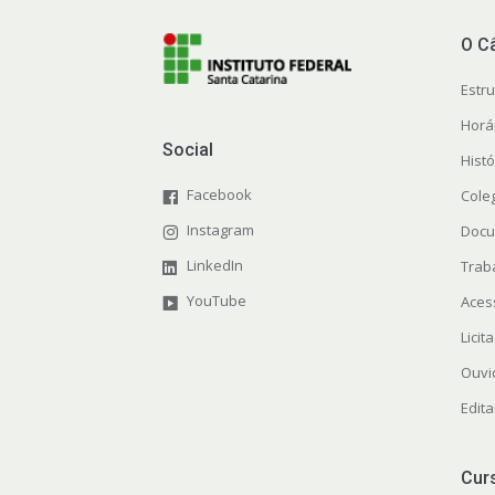
O C
Estr
Horá
Social
Histó
Facebook
Cole
Instagram
Docu
LinkedIn
Trab
YouTube
Aces
Licit
Ouvi
Edita
Cur