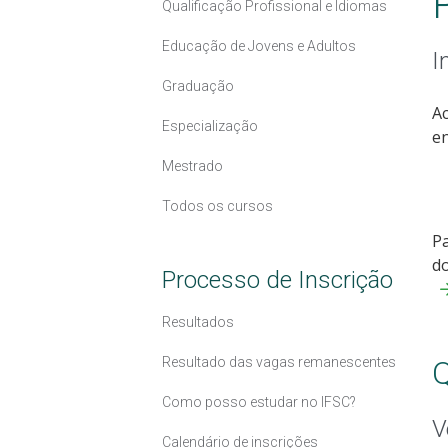
Qualificação Profissional e Idiomas
Educação de Jovens e Adultos
I
Graduação
Ac
Especialização
en
Mestrado
Todos os cursos
Pa
do
Processo de Inscrição
Resultados
Resultado das vagas remanescentes
Q
Como posso estudar no IFSC?
V
Calendário de inscrições