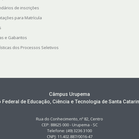
ndários de inscrições
ntações para Matrícula
s
as e Gabaritos
ísticas dos Processos Seletivos
Câmpus Urupema
to Federal de Educação, Ciência e Tecnologia de Santa Catarin
Rua do Conhecimento, nº 82, Centro
CEP: 88625 000 - Urupema - SC
Telefone: (49) 3236 3100
CNPJ: 11.402.887/0016-47