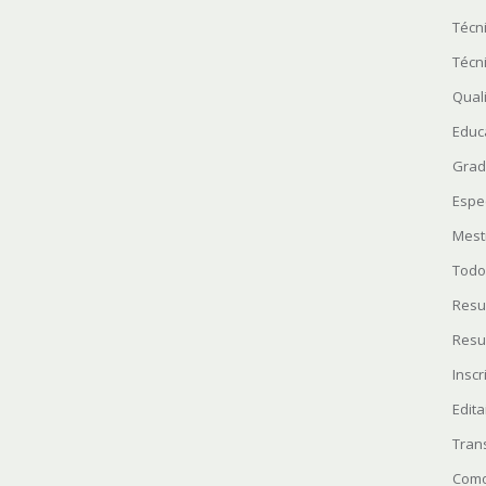
Técn
Técn
Quali
Educ
Grad
Espe
Mest
Todo
Resu
Resu
Insc
Edita
Tran
Como