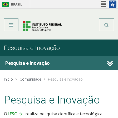
BRASIL
Órgãos do Governo
Acesso à informação
Legislação
Pesquisa e Inovação
Pesquisa e Inovação
Programas de Pesquisa
Início
Comunidade
Pesquisa e Inovação
Projetos de Pesquisa
Pesquisa e Inovação
Grupos de Pesquisa
O
IFSC
realiza pesquisa científica e tecnológica,