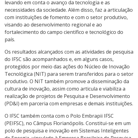
Pesquisa com dados/entrevistas institucionais
levando em conta o avanço da tecnologia e as
necessidades da sociedade. Além disso, faz a articulação
com instituições de fomento e com o setor produtivo,
NIT - Núcleo de Inovação Tecnológica
visando ao desenvolvimento regional e ao
fortalecimento do campo científico e tecnológico do
Mestrado em Viticultura e Enologia
país.
Os resultados alcançados com as atividades de pesquisa
do IFSC são acompanhados e, em alguns casos,
protegidos por meio das ações do Núcleo de Inovação
Tecnológica (NIT) para serem transferidos para o setor
produtivo. O NIT também promove a disseminação da
cultura de inovação, assim como articula e viabiliza a
realização de projetos de Pesquisa e Desenvolvimento
(PD&I) em parceria com empresas e demais instituições.
O IFSC também conta com o Polo Embrapii IFSC
(PEIFSC), no Câmpus Florianópolis. Constitui-se em um
polo de pesquisa e inovação em Sistemas Inteligentes
de Energia, vinculado à Empresa Brasileira de Pesquisa