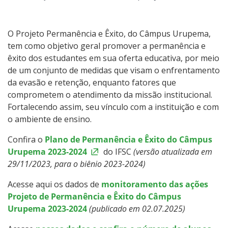
Horário de Professores
Registro Acadêmico
O Projeto Permanência e Êxito, do Câmpus Urupema,
tem como objetivo geral promover a permanência e
Páginas dos cursos
êxito dos estudantes em sua oferta educativa, por meio
de um conjunto de medidas que visam o enfrentamento
da evasão e retenção, enquanto fatores que
Estágio
comprometem o atendimento da missão institucional.
Fortalecendo assim, seu vínculo com a instituição e com
Formaturas
o ambiente de ensino.
Permanência e êxito
Confira o
Plano de Permanência e Êxito do Câmpus
Urupema 2023-2024
do IFSC
(versão atualizada em
29/11/2023, para o biênio 2023-2024)
Oportunidades
Acesse aqui os dados de
monitoramento das ações
Documentos Úteis
Projeto de Permanência e Êxito do Câmpus
Urupema 2023-2024
(publicado em 02.07.2025)
Assistência Estudantil