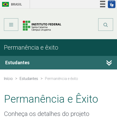
BRASIL
Órgãos do Governo
Acesso à informação
Legislação
Permanência e êxito
Estudantes
Bibliotecas
Início
Estudantes
Permanência e êxito
Calendário Acadêmico
Permanência e Êxito
Horário de Aula
Conheça os detalhes do projeto