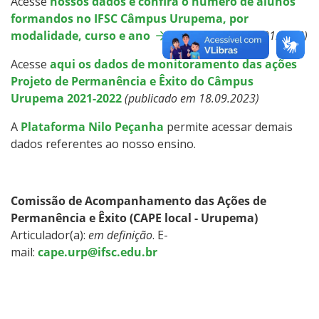
Acesse
nossos dados e confira o número de alunos
formandos no IFSC Câmpus Urupema, por
Sistemas Acadêmicos
modalidade, curso e ano
(publicado em 27.01.2023)
Intercâmbio Estudantil
Acesse
aqui os dados de monitoramento das ações
Projeto de Permanência e Êxito do Câmpus
Urupema 2021-2022
(publicado em 18.09.2023)
Representação Estudantil
A
Plataforma Nilo Peçanha
permite acessar demais
dados referentes ao nosso ensino.
Comissão de Acompanhamento das Ações de
Permanência e Êxito (CAPE local - Urupema)
Articulador(a):
em definição
. E-
mail:
cape.urp@ifsc.edu.br