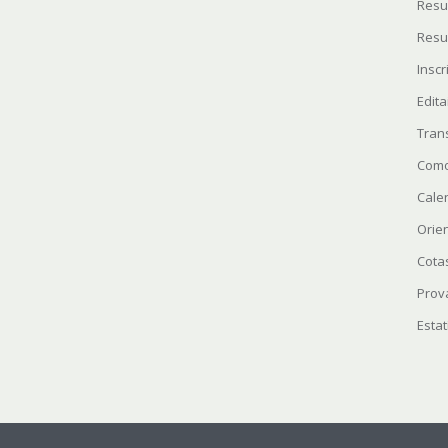
Resu
Resu
Insc
Edita
Tran
Como
Cale
Orie
Cota
Prov
Estat