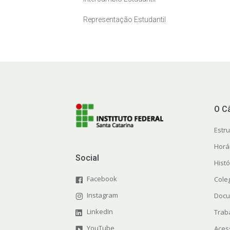
Representação Estudantil
O C
Estr
Horá
Social
Histó
Facebook
Cole
Instagram
Docu
LinkedIn
Trab
YouTube
Aces