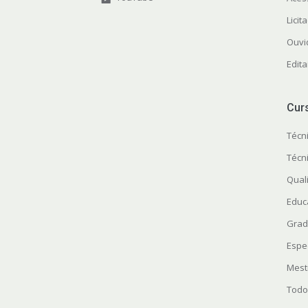
Licit
Ouvi
Edita
Cur
Técn
Técn
Quali
Educ
Grad
Espe
Mest
Todo