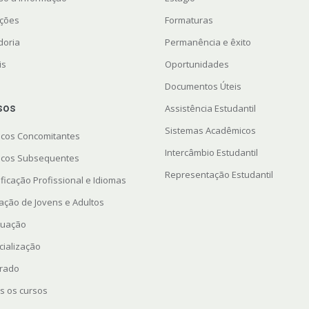
ações
Formaturas
doria
Permanência e êxito
is
Oportunidades
Documentos Úteis
sos
Assistência Estudantil
Sistemas Acadêmicos
icos Concomitantes
Intercâmbio Estudantil
icos Subsequentes
Representação Estudantil
ficação Profissional e Idiomas
ação de Jovens e Adultos
uação
cialização
rado
s os cursos