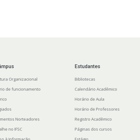
âmpus
Estudantes
utura Organizacional
Bibliotecas
rio de funcionamento
Calendário Acadêmico
rico
Horário de Aula
giados
Horário de Professores
mentos Norteadores
Registro Acadêmico
alhe no IFSC
Páginas dos cursos
so à Informação
Estágio