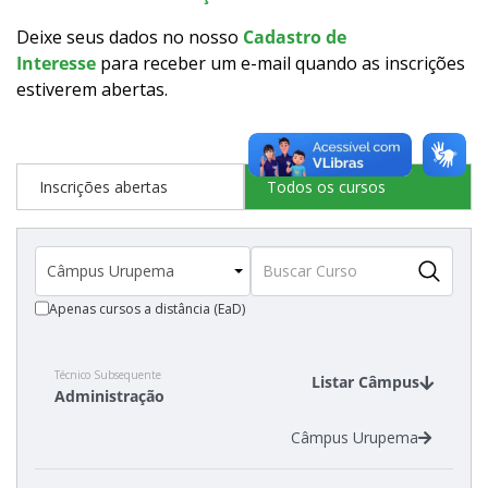
Como posso estudar no IFSC?
Deixe seus dados no nosso
Cadastro de
Interesse
para receber um e-mail quando as inscrições
Calendário de inscrições
estiverem abertas
.
Processos Seletivos
Inscrições abertas
Todos os cursos
Cotas
Inscrições e acompanhamento
Apenas cursos a distância (EaD)
Orientações para Matrícula
Vagas Ociosas
Técnico Subsequente
Listar Câmpus
Administração
Transferências e Retornos
Câmpus Urupema
Provas e Gabaritos