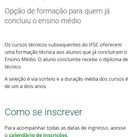
Educação de Jovens e Adultos
Opção de formação para quem já
Graduação
concluiu o ensino médio
Especialização
Os cursos técnicos subsequentes do IFSC oferecem
Mestrado
uma formação técnica aos alunos que já concluíram o
Ensino Médio. O aluno concluinte recebe o diploma de
Todos os cursos
técnico.
A seleção é via sorteio e a duração média dos cursos é
de um a dois anos.
Processo de Inscrição
Como se inscrever
Resultados
Para acompanhar todas as datas de ingresso, acesse
Resultado das vagas remanescentes
o
calendário de inscrições
.