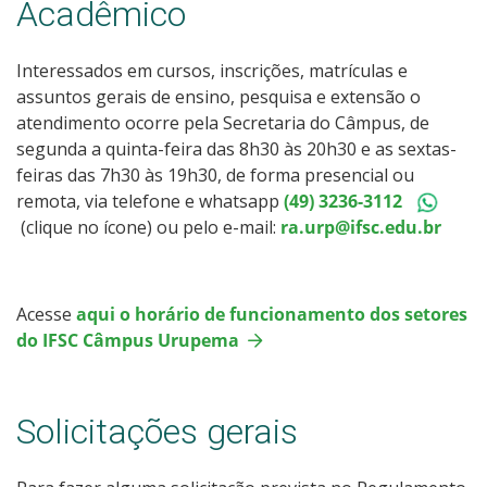
Horário de Professores
Acadêmico
Registro Acadêmico
Interessados em cursos, inscrições, matrículas e
assuntos gerais de ensino, pesquisa e extensão o
Páginas dos cursos
atendimento ocorre pela Secretaria do Câmpus, de
segunda a quinta-feira das 8h30 às 20h30 e as sextas-
feiras das 7h30 às 19h30, de forma presencial ou
Estágio
remota, via telefone e whatsapp
(49) 3236-3112
(clique no ícone) ou pelo e-mail:
ra.urp@ifsc.edu.br
Formaturas
Permanência e êxito
Acesse
aqui o horário de funcionamento dos setores
do IFSC Câmpus Urupema
Oportunidades
Documentos Úteis
Solicitações gerais
Assistência Estudantil