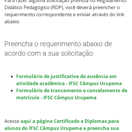
Para fazer alguma solicitação prevista no Regulamento
Didático Pedagógico (RDP), você deverá preencher o
Sistemas Acadêmicos
requerimento correspondente e enviar através do link
abaixo.
Intercâmbio Estudantil
Representação Estudantil
Preencha o requerimento abaixo de
acordo com a sua solicitação:
Formulário de justificativa de ausência em
atividade acadêmica - IFSC Câmpus Urupema
Formulário de trancamento e cancelamento de
matrícula - IFSC Câmpus Urupema
Acesse
aqui a página Certificado e Diplomas para
alunos do IFSC Câmpus Urupema e preencha sua