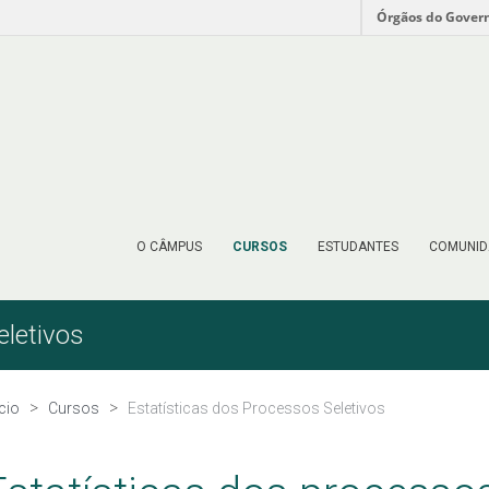
Órgãos do Gover
O CÂMPUS
CURSOS
ESTUDANTES
COMUNID
eletivos
ício
Cursos
Estatísticas dos Processos Seletivos