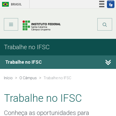
BRASIL
Órgãos do Governo
Acesso à informação
Legislação
Trabalhe no IFSC
Trabalhe no IFSC
Concursos Públicos
Início
O Câmpus
Trabalhe no IFSC
Contratações Temporárias
Trabalhe no IFSC
Movimentação de Servidores
Conheça as oportunidades para