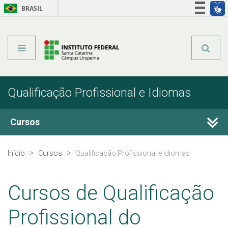
BRASIL
Órgãos do Governo
Acesso à informação
Legislação
Qualificação Profissional e Idiomas
Cursos
Técnicos Concomitantes
Início
Cursos
Qualificação Profissional e Idiomas
Técnicos Subsequentes
Cursos de Qualificação
Qualificação Profissional e Idiomas
Profissional do