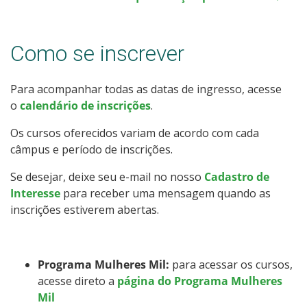
Como posso estudar no IFSC?
Como se inscrever
Calendário de inscrições
Processos Seletivos
Para acompanhar todas as datas de ingresso, acesse
o
calendário de inscrições
.
Cotas
Os cursos oferecidos variam de acordo com cada
câmpus e período de inscrições.
Inscrições e acompanhamento
Se desejar, deixe seu e-mail no nosso
Cadastro de
Interesse
para receber uma mensagem quando as
Orientações para Matrícula
inscrições estiverem abertas.
Vagas Ociosas
Programa Mulheres Mil:
para acessar os cursos,
Transferências e Retornos
acesse direto a
página do Programa Mulheres
Mil
Provas e Gabaritos