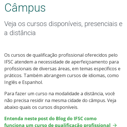
Educação de Jovens e Adultos
Câmpus
Graduação
Veja os cursos disponíveis, presenciais e
Especialização
a distância
Mestrado
Os cursos de qualificação profissional oferecidos pelo
Todos os cursos
IFSC atendem a necessidade de aperfeiçoamento para
profissionais de diversas áreas, em temas específicos e
práticos. Também abrangem cursos de idiomas, como
Inglês e Espanhol.
Processo de Inscrição
Para fazer um curso na modalidade a distância, você
não precisa residir na mesma cidade do câmpus. Veja
Resultados
abaixo quais os cursos disponíveis.
Entenda neste post do Blog do IFSC como
Resultado das vagas remanescentes
funciona um curso de qualificação profissional