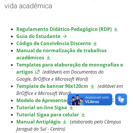
Horário de Professores
vida acadêmica
Registro Acadêmico
Regulamento Didático-Pedagógico (RDP)
Páginas dos cursos
Guia do Estudante
Código de Convivência Discente
Estágio
Manual de normalização de trabalhos
acadêmicos
Formaturas
Templates para elaboração de monografias e
artigos
(editáveis em Documentos do
Google, BrOffice e Microsoft Word)
Permanência e êxito
Template de banner 90x120cm
(editável em
BrOffice e Microsoft Word)
Oportunidades
Modelo de Apresentação de Slides do IFSC
Tutorial on-line Sigaa
Documentos Úteis
Tutorial Sigaa para celular
Manual Antiplágio
(
elaborado pelo Câmpus
Assistência Estudantil
Jaraguá do Sul - Centro)