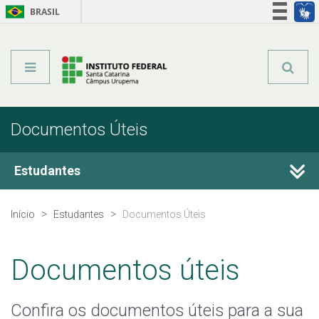
BRASIL
Órgãos do Governo
Acesso à informação
Legislação
Documentos Úteis
Estudantes
Bibliotecas
Início
Estudantes
Documentos Úteis
Calendário Acadêmico
Documentos úteis
Horário de Aula
Confira os documentos úteis para a sua