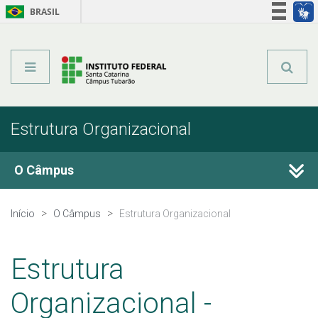
BRASIL
Órgãos do Governo
Acesso à informação
Legislação
Estrutura Organizacional
O Câmpus
Histórico
Início
O Câmpus
Estrutura Organizacional
Horário de Funcionamento
Estrutura
Estrutura Organizacional
Organizacional -