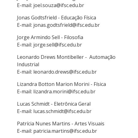
E-mail: joel.souza@ifsc.edu.br
Jonas Godtsfrield - Educação Física
E-mail: jonas.godtsfrield@ifsc.edu.br
Jorge Armindo Sell - Filosofia
E-mail: jorge.sell@ifsc.edu.br
Leonardo Drews Montibeller - Automação
Industrial
E-mail: leonardo.drews@ifsc.edu.br
Lizandra Botton Marion Morini - Física
E-mail: lizandra.morini@ifsc.edu.br
Lucas Schmidt - Eletrônica Geral
E-mail: lucas.schmidt@ifsc.edu.br
Patrícia Nunes Martins - Artes Visuais
E-mail: patricia.martins@ifsc.edu.br