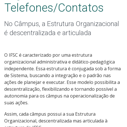
Colegiados
Telefones/Contatos
Editais Internos
No Câmpus, a Estrutura Organizacional
Documentos Norteadores
é descentralizada e articulada
Trabalhe no IFSC
O IFSC é caracterizado por uma estrutura
Licitações
organizacional administrativa e didático-pedagógica
independente. Essa estrutura é conjugada sob a forma
de Sistema, buscando a integração e o padrão nas
Acesso à Informação
ações de planejar e executar. Esse modelo possibilita a
descentralização, flexibilizando e tornando possível a
Ouvidoria
autonomia para os câmpus na operacionalização de
suas ações.
Assim, cada câmpus possui a sua Estrutura
Organizacional, descentralizada mas articulada à