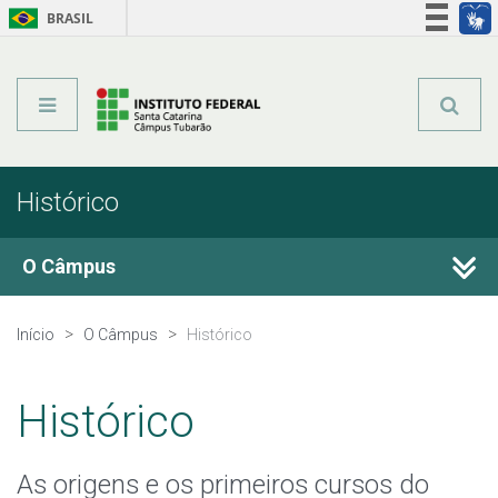
BRASIL
Órgãos do Governo
Acesso à informação
Legislação
Histórico
O Câmpus
Histórico
Início
O Câmpus
Histórico
Horário de Funcionamento
Histórico
Estrutura Organizacional
As origens e os primeiros cursos do