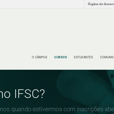
Órgãos do Gover
O CÂMPUS
CURSOS
ESTUDANTES
COMUNID
no IFSC?
emos quando estivermos com inscrições abe