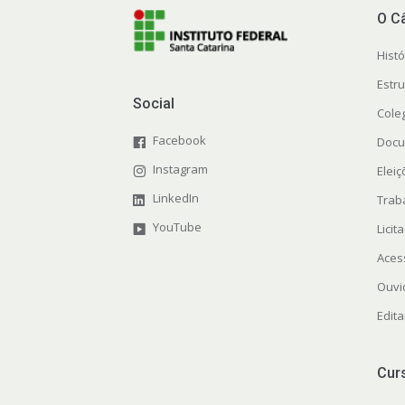
O C
Histó
Estr
Social
Cole
Facebook
Docu
Instagram
Elei
LinkedIn
Trab
YouTube
Licit
Aces
Ouvi
Edita
Cur