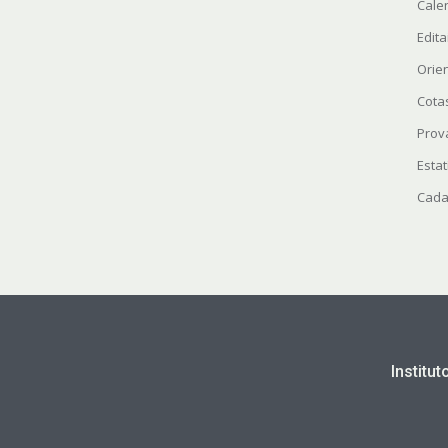
Cale
Edita
Orie
Cota
Prov
Estat
Cada
Institu