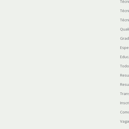
Técn
Técn
Técn
Quali
Grad
Espe
Educ
Todo
Resu
Resu
Tran
Insc
Como
Vaga