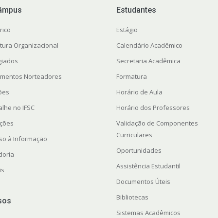
âmpus
Estudantes
rico
Estágio
utura Organizacional
Calendário Acadêmico
giados
Secretaria Acadêmica
mentos Norteadores
Formatura
ções
Horário de Aula
alhe no IFSC
Horário dos Professores
ações
Validação de Componentes
Curriculares
so à Informação
Oportunidades
doria
Assistência Estudantil
is
Documentos Úteis
Bibliotecas
sos
Sistemas Acadêmicos