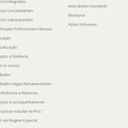
icos Integrados
Intercâmbio Estudantil
icos Concomitantes
Monitoria
icos Subsequentes
Ações Inclusivas
ficação Profissional e Idiomas
uação
cialização
ação a Distância
s os cursos
ltados
ltados Vagas Remanescentes
sferências e Retornos
rições e acompanhamento
 posso estudar no IFSC?
s em Regime Especial