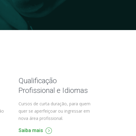
Qualificação
Profissional e Idiomas
o
Cursos de curta duração, para quem
ão
quer se aperfeiçoar ou ingressar em
nova área profissional.
Saiba mais