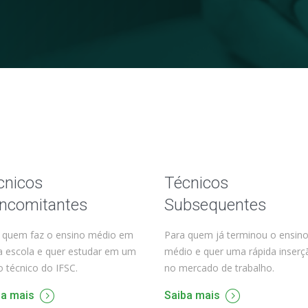
cnicos
Técnicos
ncomitantes
Subsequentes
 quem faz o ensino médio em
Para quem já terminou o ensin
a escola e quer estudar em um
médio e quer uma rápida inserç
o técnico do IFSC.
no mercado de trabalho.
ba mais
Saiba mais