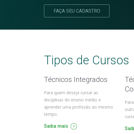
FAÇA SEU CADASTRO
Tipos de Cursos
Técnicos Integrados
Té
Co
Para quem deseja cursar as
disciplinas do ensino médio e
Para
aprender uma profissão ao mesmo
outr
tempo.
curs
Saiba mais
Sai