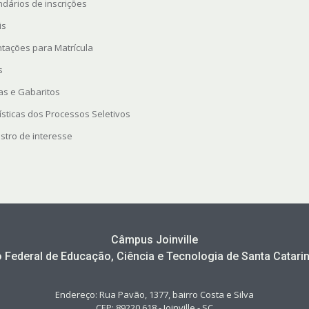
ndários de inscrições
is
ntações para Matrícula
s
as e Gabaritos
ísticas dos Processos Seletivos
stro de interesse
Câmpus Joinville
to Federal de Educação, Ciência e Tecnologia de Santa Catarin
Endereço: Rua Pavão, 1377, bairro Costa e Silva
CEP: 89220 618 - Joinville - SC