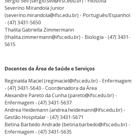
Sérgio Sell (sergio.sell@ifsc.edu.br) - Filosofia
Severino Mirandola Junior
(severino.mirandola@ifsc.edu.br) - Português/Espanhol
- (47) 3431-5650
Thalita Gabriella Zimmermann
(thalita.zimmermann@ifsc.edu.br) - Biologia - (47) 3431-
5615
Docentes da Área de Saúde e Serviços
Reginalda Maciel (regimaciel@ifsc.edu.br) - Enfermagem
- (47) 3431-5643 - Coordenadora da Área
Alexandre Pareto da Cunha (pareto@ifsc.edu.br) -
Enfermagem - (47) 3431-5637
Andrea Heidemann (andrea.heidemann@ifsc.edu.br) -
Gestão Hospitalar - (47) 3431-5671
Betina Barbedo Andrade (betina.barbedo@ifsc.edu.br) -
Enfermagem - (47) 3431-5635