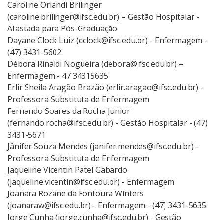
Caroline Orlandi Brilinger
(caroline.brilinger@ifsc.edu.br) – Gestão Hospitalar -
Afastada para Pós-Graduação
Dayane Clock Luiz (dclock@ifsc.edu.br) - Enfermagem -
(47) 3431-5602
Débora Rinaldi Nogueira (debora@ifsc.edu.br) –
Enfermagem - 47 34315635
Erlir Sheila Aragão Brazão (erlir.aragao@ifsc.edu.br) -
Professora Substituta de Enfermagem
Fernando Soares da Rocha Junior
(fernando.rocha@ifsc.edu.br) - Gestão Hospitalar - (47)
3431-5671
Jânifer Souza Mendes (janifer.mendes@ifsc.edu.br) -
Professora Substituta de Enfermagem
Jaqueline Vicentin Patel Gabardo
(jaqueline.vicentin@ifsc.edu.br) - Enfermagem
Joanara Rozane da Fontoura Winters
(joanaraw@ifsc.edu.br) - Enfermagem - (47) 3431-5635
Jorge Cunha (jorge.cunha@ifsc.edu.br) - Gestão