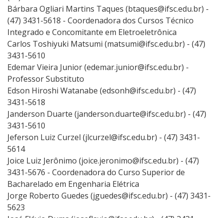
Bárbara Ogliari Martins Taques (btaques@ifsc.edu.br) -
(47) 3431-5618 - Coordenadora dos Cursos Técnico
Integrado e Concomitante em Eletroeletrônica
Carlos Toshiyuki Matsumi (matsumi@ifsc.edu.br) - (47)
3431-5610
Edemar Vieira Junior (edemar.junior@ifsc.edu.br) -
Professor Substituto
Edson Hiroshi Watanabe (edsonh@ifsc.edu.br) - (47)
3431-5618
Janderson Duarte (janderson.duarte@ifsc.edu.br) - (47)
3431-5610
Jeferson Luiz Curzel (jlcurzel@ifsc.edu.br) - (47) 3431-
5614
Joice Luiz Jerônimo (joice.jeronimo@ifsc.edu.br) - (47)
3431-5676 - Coordenadora do Curso Superior de
Bacharelado em Engenharia Elétrica
Jorge Roberto Guedes (jguedes@ifsc.edu.br) - (47) 3431-
5623