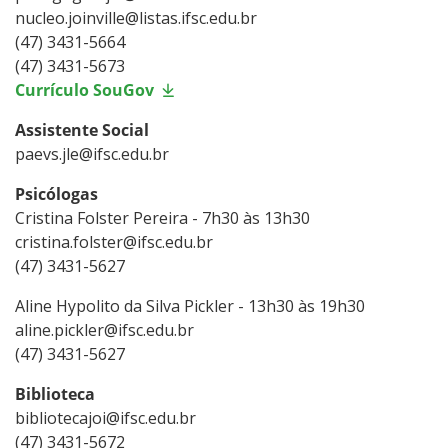
nucleo.joinville@listas.ifsc.edu.br
(47) 3431-5664
(47) 3431-5673
Currículo SouGov
Assistente Social
paevs.jle@ifsc.edu.br
Psicólogas
Cristina Folster Pereira - 7h30 às 13h30
cristina.folster@ifsc.edu.br
(47) 3431-5627
Aline Hypolito da Silva Pickler - 13h30 às 19h30
aline.pickler@ifsc.edu.br
(47) 3431-5627
Biblioteca
bibliotecajoi@ifsc.edu.br
(47) 3431-5672