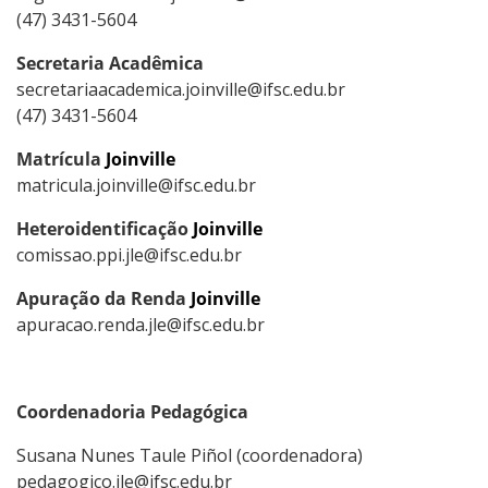
(47) 3431-5604
Secretaria Acadêmica
secretariaacademica.joinville@ifsc.edu.br
(47) 3431-5604
Matrícula
Joinville
matricula.joinville@ifsc.edu.br
Heteroidentificação
Joinville
comissao.ppi.jle@ifsc.edu.br
Apuração da Renda
Joinville
apuracao.renda.jle@ifsc.edu.br
Coordenadoria Pedagógica
Susana Nunes Taule Piñol (coordenadora)
pedagogico.jle@ifsc.edu.br