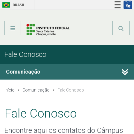
BRASIL
Órgãos do Governo
Acesso à informação
Legislação
Fale Conosco
Comunicação
Fale Conosco
Início
Comunicação
Fale Conosco
Perguntas frequentes
Fale Conosco
Calendário de Eventos
Encontre aqui os contatos do Câmpus