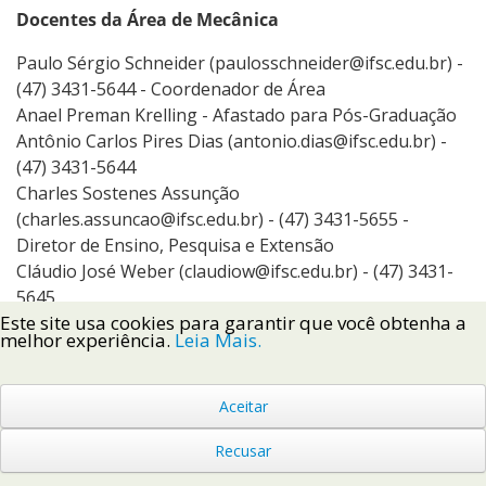
Docentes da Área de Mecânica
Paulo Sérgio Schneider (paulosschneider@ifsc.edu.br) -
(47) 3431-5644 - Coordenador de Área
Anael Preman Krelling - Afastado para Pós-Graduação
Antônio Carlos Pires Dias (antonio.dias@ifsc.edu.br) -
(47) 3431-5644
Charles Sostenes Assunção
(charles.assuncao@ifsc.edu.br) - (47) 3431-5655 -
Diretor de Ensino, Pesquisa e Extensão
Cláudio José Weber (claudiow@ifsc.edu.br) - (47) 3431-
5645
Este site usa cookies para garantir que você obtenha a
Eduardo Makoto Suzuki (eduardo.suzuki@ifsc.edu.br) -
melhor experiência.
Leia Mais.
(47) 3431-5638
Emerson Luís de Oliveira (emerson.oliveira@ifsc.edu.br)
- (47) 3431-5624
Aceitar
Evandro Rodrigo Dário (evandro.dario@ifsc.edu.br) -
Recusar
(47) 3431-5638
Geraldo Sales dos Reis (geraldo.reis@ifsc.edu.br) - (47)