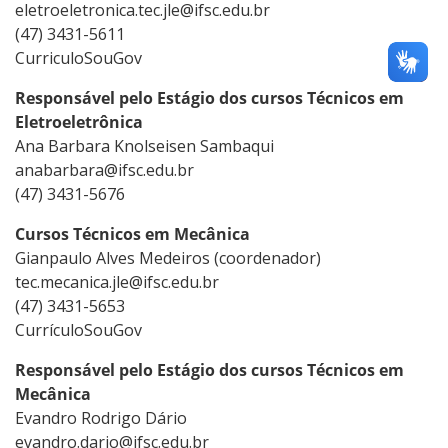
eletroeletronica.tec.jle@ifsc.edu.br
(47) 3431-5611
CurriculoSouGov
Responsável pelo Estágio dos cursos Técnicos em
Eletroeletrônica
Ana Barbara Knolseisen Sambaqui
anabarbara@ifsc.edu.br
(47) 3431-5676
Cursos Técnicos em Mecânica
Gianpaulo Alves Medeiros (coordenador)
tec.mecanica.jle@ifsc.edu.br
(47) 3431-5653
CurrículoSouGov
Responsável pelo Estágio dos cursos Técnicos em
Mecânica
Evandro Rodrigo Dário
evandro.dario@ifsc.edu.br