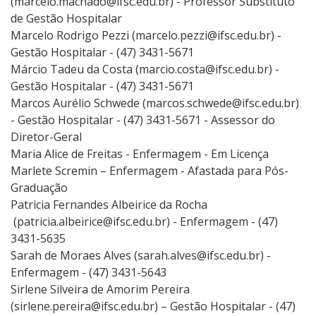
(marcelo.machado@ifsc.edu.br) - Professor Substituto
de Gestão Hospitalar
Marcelo Rodrigo Pezzi (marcelo.pezzi@ifsc.edu.br) -
Gestão Hospitalar - (47) 3431-5671
Márcio Tadeu da Costa (marcio.costa@ifsc.edu.br) -
Gestão Hospitalar - (47) 3431-5671
Marcos Aurélio Schwede (marcos.schwede@ifsc.edu.br)
- Gestão Hospitalar - (47) 3431-5671 - Assessor do
Diretor-Geral
Maria Alice de Freitas - Enfermagem - Em Licença
Marlete Scremin – Enfermagem - Afastada para Pós-
Graduação
Patricia Fernandes Albeirice da Rocha
(patricia.albeirice@ifsc.edu.br) - Enfermagem - (47)
3431-5635
Sarah de Moraes Alves (sarah.alves@ifsc.edu.br) -
Enfermagem - (47) 3431-5643
Sirlene Silveira de Amorim Pereira
(sirlene.pereira@ifsc.edu.br) – Gestão Hospitalar - (47)