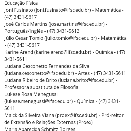
Educação Física
Joni Fusinato (joni.fusinato@ifsc.edu.br) - Matemática -
(47) 3431-5617
José Carlos Martins (jose.martins@ifsc.edu.br) -
Português/Inglês - (47) 3431-5612
Júlio Cesar Tomio (julio.tomio@ifsc.edu.br) - Matemática
- (47) 3431-5617
Karine Arend (karine.arend@ifsc.edu.br) - Química - (47)
3431-5611
Luciana Cesconetto Fernandes da Silva
(luciana.cesconetto@ifsc.edu.br) - Artes - (47) 3431-5611
Luciana Ribeiro de Brito (luciana.brito@ifsc.edu.br) -
Professora substituta de Filosofia
Lukese Rosa Menegussi
(lukese.menegussi@ifsc.edu.br) - Química - (47) 3431-
5611
Maick da Silveira Viana (proex@ifsc.edu.br) - Pró-reitor
de Extensão e Relações Externas (Proex)
Maria Aparecida Schmitz Borges