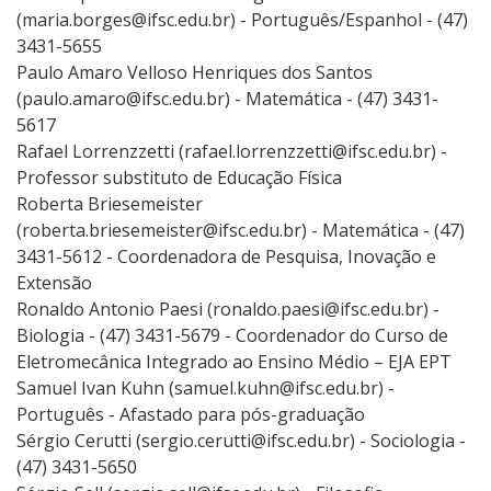
(maria.borges@ifsc.edu.br) - Português/Espanhol - (47)
3431-5655
Paulo Amaro Velloso Henriques dos Santos
(paulo.amaro@ifsc.edu.br) - Matemática - (47) 3431-
5617
Rafael Lorrenzzetti (rafael.lorrenzzetti@ifsc.edu.br) -
Professor substituto de Educação Física
Roberta Briesemeister
(roberta.briesemeister@ifsc.edu.br) - Matemática - (47)
3431-5612 - Coordenadora de Pesquisa, Inovação e
Extensão
Ronaldo Antonio Paesi (ronaldo.paesi@ifsc.edu.br) -
Biologia - (47) 3431-5679 - Coordenador do Curso de
Eletromecânica Integrado ao Ensino Médio – EJA EPT
Samuel Ivan Kuhn (samuel.kuhn@ifsc.edu.br) -
Português - Afastado para pós-graduação
Sérgio Cerutti (sergio.cerutti@ifsc.edu.br) - Sociologia -
(47) 3431-5650