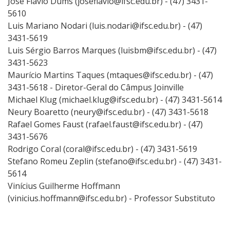
José Flávio Dums (joseflavio@ifsc.edu.br) - (47) 3431-
5610
Luis Mariano Nodari (luis.nodari@ifsc.edu.br) - (47)
3431-5619
Luis Sérgio Barros Marques (luisbm@ifsc.edu.br) - (47)
3431-5623
Maurício Martins Taques (mtaques@ifsc.edu.br) - (47)
3431-5618 - Diretor-Geral do Câmpus Joinville
Michael Klug (michael.klug@ifsc.edu.br) - (47) 3431-5614
Neury Boaretto (neury@ifsc.edu.br) - (47) 3431-5618
Rafael Gomes Faust (rafael.faust@ifsc.edu.br) - (47)
3431-5676
Rodrigo Coral (coral@ifsc.edu.br) - (47) 3431-5619
Stefano Romeu Zeplin (stefano@ifsc.edu.br) - (47) 3431-
5614
Vinícius Guilherme Hoffmann
(vinicius.hoffmann@ifsc.edu.br) - Professor Substituto