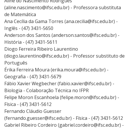
Aline do Nascimento Rodrigues
(aline.nascimento@ifsc.edu.br) - Professora substituta
de Matemática
Ana Cecília da Gama Torres (ana.cecilia@ifsc.edu.br) -
Inglês - (47) 3431-5650
Anderson dos Santos (anderson.santos@ifsc.edu.br) -
História - (47) 3431-5611
Diogo Ferreira Ribeiro Laurentino
(diogo.laurentino@ifsc.edu.br) - Professor substituto de
Português
Érika Ferreira Moura (erika.moura@ifsc.edu.br) -
Geografia - (47) 3431-5679
Fábio Xavier Wegbecher (fabio.xavier@ifsc.edu.br) -
Biologia - Colaboração Técnica no IFPR
Felipe Moron Escanhoela (felipe.moron@ifsc.edu.br) -
Física - (47) 3431-5612
Fernando Cláudio Guesser
(fernando.guesser@ifsc.edu.br) - Física - (47) 3431-5612
Gabriel Ribeiro Cordeiro (gabriel.cordeiro@ifsc.edu.br) -