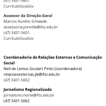
(47) 3431-5601
CurrículoSouGov
Assessor da Direção-Geral
Marcos Aurélio Schwede
assessoria.joinville@ifsc.edu.br
(47) 3431-5601
CurrículoSouGov
Coordenadoria de Relações Externas e Comunicação
Social
Neli de Lemos Goulart Pinto (coordenadora)
relacoesexternas.jle@ifsc.edu.br
(47) 3431-5662
Jornalismo Regionalizado
jornalismo.norte@ifsc.edu.br
(47) 3431-5662