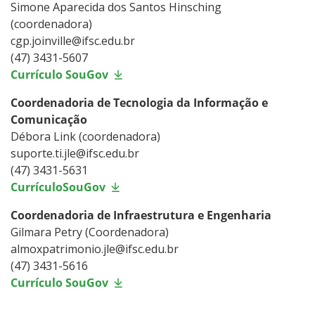
Simone Aparecida dos Santos Hinsching
(coordenadora)
cgp.joinville@ifsc.edu.br
(47) 3431-5607
Currículo SouGov
Coordenadoria de Tecnologia da Informação e
Comunicação
Débora Link (coordenadora)
suporte.ti.jle@ifsc.edu.br
(47) 3431-5631
CurrículoSouGov
Coordenadoria de Infraestrutura e Engenharia
Gilmara Petry (Coordenadora)
almoxpatrimonio.jle@ifsc.edu.br
(47) 3431-5616
Currículo SouGov