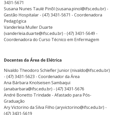
3431-5671
Susana Nunes Taulé Pinõl (susana.pinol@ifsc.edu.br) -
Gestão Hospitalar - (47) 3431-5671 - Coordenadora
Pedagógica
Vanderleia Muller Duarte
(vanderleia.duarte@ifsc.edu.br) - (47) 3431-5649 -
Coordenadora do Curso Técnico em Enfermagem
Docentes da Área de Elétrica
Nivaldo Theodoro Schiefler Junior (nivaldo@ifsc.edu.br)
- (47) 3431-5623 - Coordenador da Área
Ana Bárbara Knolseisen Sambaqui
(anabarbara@ifsc.edu.br) - (47) 3431-5676
André Bonetto Trindade - Afastado para Pós-
Graduação
Ary Victorino da Silva Filho (aryvictorino@ifsc.edu.br) -
(47) 3431-5619