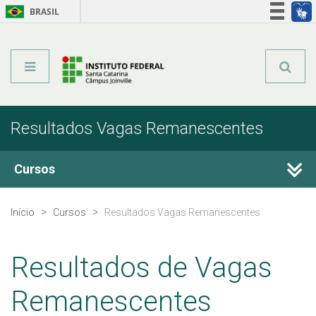
BRASIL
Órgãos do Governo
Acesso à informação
Legislação
Resultados Vagas Remanescentes
Cursos
Técnicos Integrados
Início
Cursos
Resultados Vagas Remanescentes
Técnicos Concomitantes
Resultados de Vagas
Técnicos Subsequentes
Remanescentes