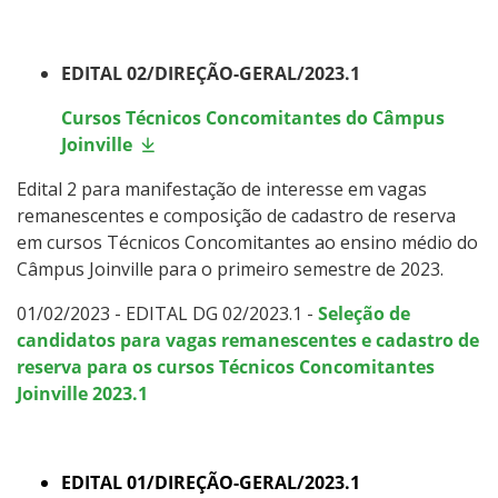
Como posso estudar no IFSC?
EDITAL 02/DIREÇÃO-GERAL/2023.1
Calendário de inscrições
Cursos Técnicos Concomitantes do Câmpus
Processos Seletivos
Joinville
Edital 2 para manifestação de interesse em vagas
Cotas
remanescentes e composição de cadastro de reserva
em cursos Técnicos Concomitantes ao ensino médio do
Inscrições e acompanhamento
Câmpus Joinville para o primeiro semestre de 2023.
01/02/2023 - EDITAL DG 02/2023.1 -
Seleção de
Orientações para Matrícula
candidatos para vagas remanescentes e cadastro de
reserva para os cursos Técnicos Concomitantes
Transferências e Retornos
Joinville 2023.1
Vagas em Regime Especial
EDITAL 01/DIREÇÃO-GERAL/2023.1
Provas e Gabaritos