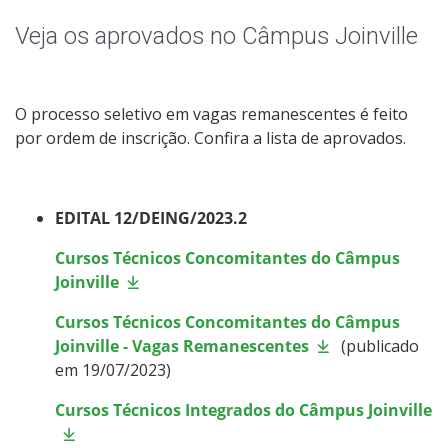
Qualificação Profissional e Idiomas
Veja os aprovados no Câmpus Joinville
Graduação
Especialização
O processo seletivo em vagas remanescentes é feito
por ordem de inscrição. Confira a lista de aprovados.
Educação a Distância
Todos os cursos
EDITAL 12/DEING/2023.2
Cursos Técnicos Concomitantes do Câmpus
Joinville
Processo de Inscrição
Cursos Técnicos Concomitantes do Câmpus
Joinville - Vagas Remanescentes
(publicado
Resultados
em 19/07/2023)
Cursos Técnicos Integrados do Câmpus Joinville
Resultados Vagas Remanescentes