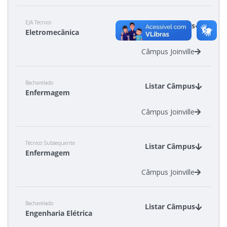
EJA Técnico
Estatísticas dos Processos Seletivos
Listar Câmpus
Eletromecânica
Câmpus Joinville
Cadastro de interesse
Bacharelado
Listar Câmpus
Enfermagem
Câmpus Joinville
Técnico Subsequente
Listar Câmpus
Enfermagem
Câmpus Joinville
Bacharelado
Listar Câmpus
Engenharia Elétrica