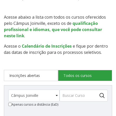
Qualificação Profissional e Idiomas
Graduação
Acesse abaixo a lista com todos os cursos oferecidos
pelo Câmpus Joinville, exceto os de
qualificação
Especialização
profissional e idiomas, que você pode consultar
neste link
.
Educação a Distância
Acesse o
Calendário de Inscrições
e fique por dentro
das datas de inscrição para os processos seletivos.
Todos os cursos
Inscrições abertas
Todos os cursos
Processo de Inscrição
Resultados
Apenas cursos a distância (EaD)
Resultados Vagas Remanescentes