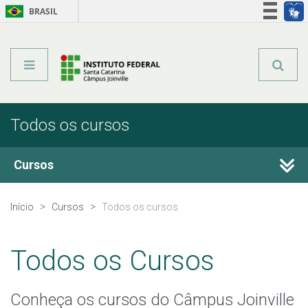
BRASIL
Órgãos do Governo
Acesso à informação
Legislação
Todos os cursos
Cursos
Técnicos Integrados
Início
Cursos
Todos os cursos
Técnicos Concomitantes
Todos os Cursos
Técnicos Subsequentes
Conheça os cursos do Câmpus Joinville