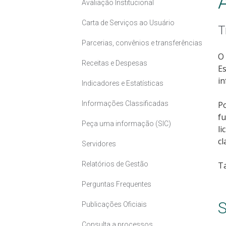
Avaliação Institucional
Carta de Serviços ao Usuário
T
Parcerias, convênios e transferências
O 
Receitas e Despesas
Es
in
Indicadores e Estatísticas
Informações Classificadas
Po
fu
Peça uma informação (SIC)
li
cl
Servidores
Relatórios de Gestão
T
Perguntas Frequentes
S
Publicações Oficiais
Consulta a processos