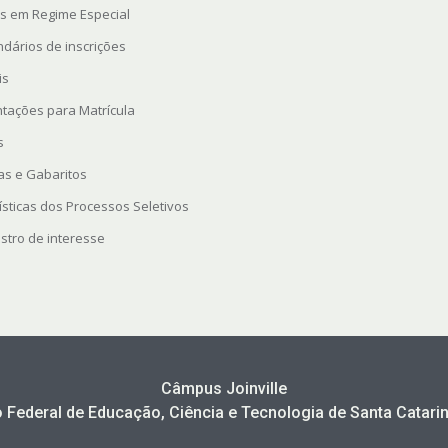
s em Regime Especial
ndários de inscrições
is
ntações para Matrícula
s
as e Gabaritos
ísticas dos Processos Seletivos
stro de interesse
Câmpus Joinville
to Federal de Educação, Ciência e Tecnologia de Santa Catarin