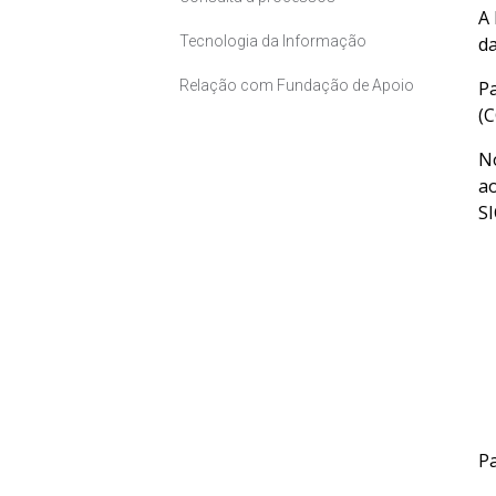
A 
Tecnologia da Informação
da
Relação com Fundação de Apoio
Pa
(C
No
ao
SI
Pa