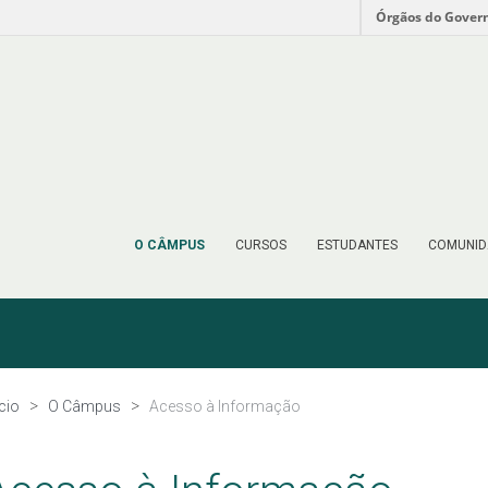
Órgãos do Gover
O CÂMPUS
CURSOS
ESTUDANTES
COMUNID
ício
O Câmpus
Acesso à Informação