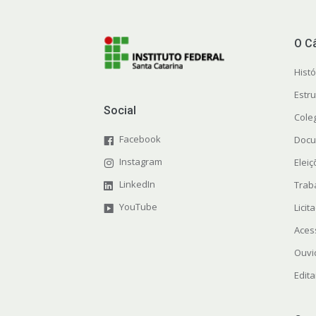
O C
Histó
Estr
Social
Cole
Facebook
Docu
Instagram
Elei
LinkedIn
Trab
YouTube
Licit
Aces
Ouvi
Edita