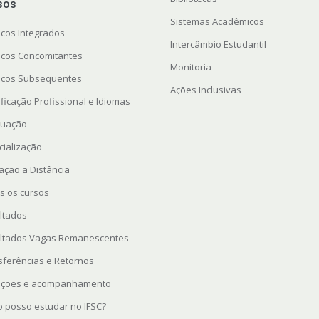
sos
Sistemas Acadêmicos
icos Integrados
Intercâmbio Estudantil
icos Concomitantes
Monitoria
icos Subsequentes
Ações Inclusivas
ficação Profissional e Idiomas
uação
cialização
ação a Distância
s os cursos
ltados
ltados Vagas Remanescentes
sferências e Retornos
rições e acompanhamento
 posso estudar no IFSC?