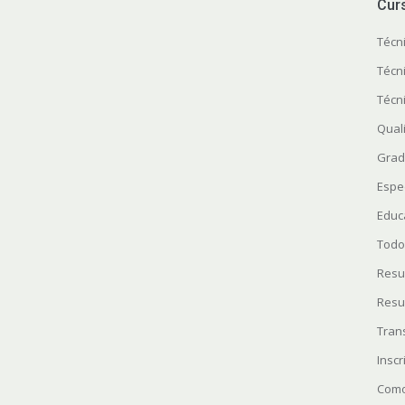
Cur
Técn
Técn
Técn
Quali
Grad
Espe
Educ
Todo
Resu
Resu
Tran
Insc
Como