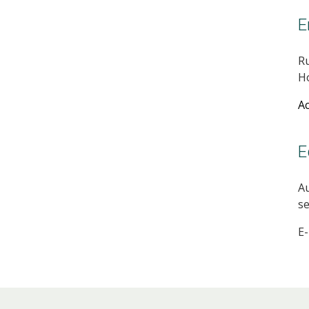
E
Ru
Ho
A
E
A
se
E-