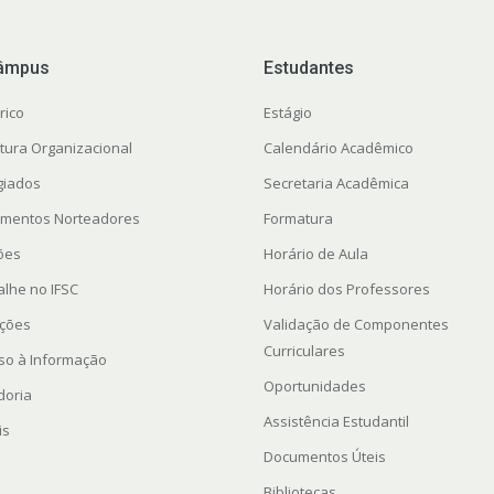
âmpus
Estudantes
rico
Estágio
utura Organizacional
Calendário Acadêmico
giados
Secretaria Acadêmica
mentos Norteadores
Formatura
ções
Horário de Aula
alhe no IFSC
Horário dos Professores
ações
Validação de Componentes
Curriculares
so à Informação
Oportunidades
doria
Assistência Estudantil
is
Documentos Úteis
Bibliotecas