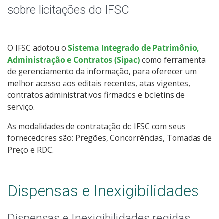
Eleições
sobre licitações do IFSC
Trabalhe no IFSC
O IFSC adotou o
Sistema Integrado de Patrimônio,
Licitações
Administração e Contratos (Sipac)
como ferramenta
de gerenciamento da informação, para oferecer um
Acesso à Informação
melhor acesso aos editais recentes, atas vigentes,
contratos administrativos firmados e boletins de
Ouvidoria
serviço.
As modalidades de contratação do IFSC com seus
Editais
fornecedores são: Pregões, Concorrências, Tomadas de
Preço e RDC.
Dispensas e Inexigibilidades
Dispensas e Inexigibilidades regidas