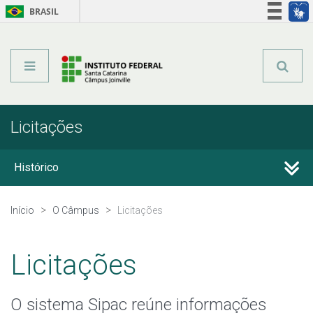
BRASIL
Órgãos do Governo
Acesso à informação
Legislação
Licitações
Histórico
Estrutura Organizacional
Início
O Câmpus
Licitações
Colegiados
Licitações
Documentos Norteadores
O sistema Sipac reúne informações