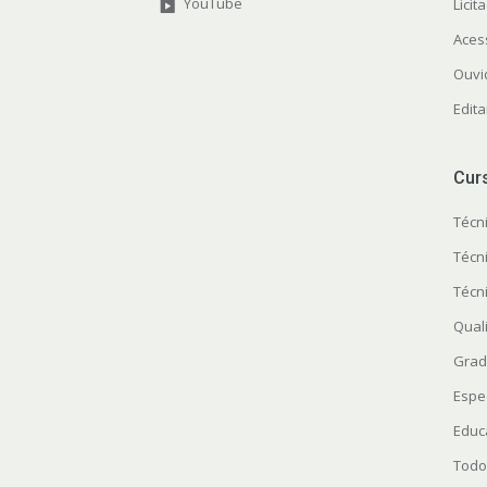
YouTube
Licit
Aces
Ouvi
Edita
Cur
Técn
Técn
Técn
Quali
Grad
Espe
Educ
Todo