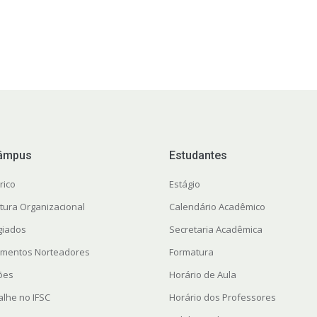
âmpus
Estudantes
rico
Estágio
utura Organizacional
Calendário Acadêmico
giados
Secretaria Acadêmica
mentos Norteadores
Formatura
ções
Horário de Aula
alhe no IFSC
Horário dos Professores