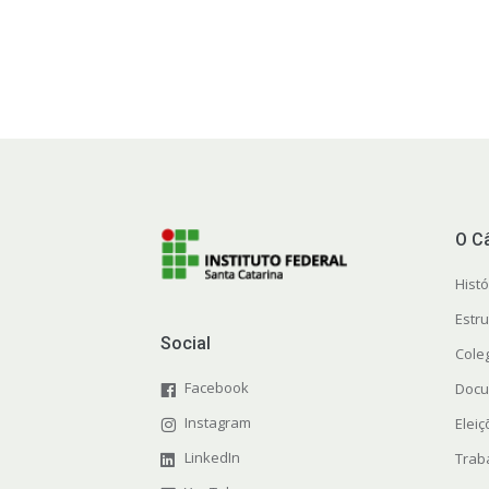
O C
Histó
Estr
Social
Cole
Facebook
Docu
Instagram
Elei
LinkedIn
Trab