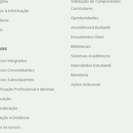
ações
Validação de Componentes
Curriculares
so à Informação
Oportunidades
doria
Assistência Estudantil
is
Documentos Úteis
Bibliotecas
sos
Sistemas Acadêmicos
icos Integrados
Intercâmbio Estudantil
icos Concomitantes
Monitoria
icos Subsequentes
Ações Inclusivas
ficação Profissional e Idiomas
uação
cialização
ação a Distância
s os cursos