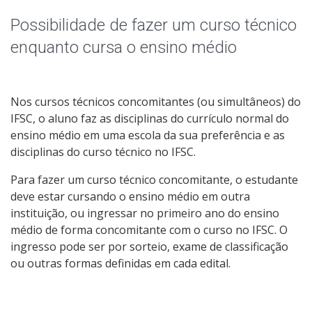
Qualificação Profissional e Idiomas
Possibilidade de fazer um curso técnico
Graduação
enquanto cursa o ensino médio
Especialização
Nos cursos técnicos concomitantes (ou simultâneos) do
Educação a Distância
IFSC, o aluno faz as disciplinas do currículo normal do
ensino médio em uma escola da sua preferência e as
Todos os cursos
disciplinas do curso técnico no IFSC.
Para fazer um curso técnico concomitante, o estudante
deve estar cursando o ensino médio em outra
Processo de Inscrição
instituição, ou ingressar no primeiro ano do ensino
médio de forma concomitante com o curso no IFSC. O
ingresso pode ser por sorteio, exame de classificação
Resultados
ou outras formas definidas em cada edital.
Resultados Vagas Remanescentes