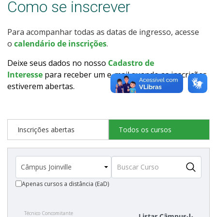
Como se inscrever
Como posso estudar no IFSC?
Para acompanhar todas as datas de ingresso, acesse
Calendário de inscrições
o
calendário de inscrições
.
Processos Seletivos
Deixe seus dados no nosso
Cadastro de
Interesse
para receber um e-mail quando as inscrições
estiverem abertas
.
Cotas
Inscrições e acompanhamento
Inscrições abertas
Todos os cursos
Orientações para Matrícula
Transferências e Retornos
Apenas cursos a distância (EaD)
Vagas em Regime Especial
Técnico Concomitante
Provas e Gabaritos
Listar Câmpus