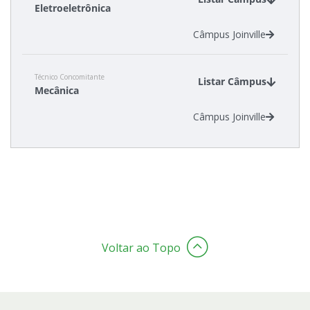
Eletroeletrônica
Câmpus Joinville
Estatísticas dos Processos Seletivos
Cadastro de interesse
Técnico Concomitante
Listar Câmpus
Mecânica
Câmpus Joinville
Voltar ao Topo