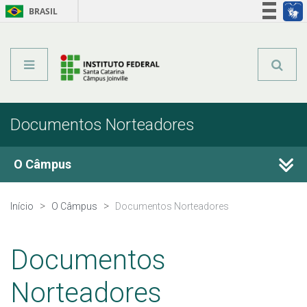
BRASIL
Órgãos do Governo
Acesso à informação
Legislação
Documentos Norteadores
O Câmpus
Histórico
Início
O Câmpus
Documentos Norteadores
Estrutura Organizacional
Documentos
Colegiados
Norteadores