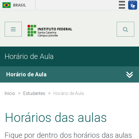
BRASIL
Órgãos do Governo
Acesso à informação
Legislação
Horário de Aula
Horário de Aula
Estágio
Início
Estudantes
Horário de Aula
Calendário Acadêmico
Horários das aulas
Secretaria Acadêmica
Fique por dentro dos horários das aulas