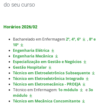
Formatura
do seu curso
Horário de Aula
Horário dos Professores
Horários 2026/02
Validação de Componentes Curriculares
Bacharelado em Enfermagem
2º, 4º, 6º
,
8º e
10º
Engenharia Elétrica
Oportunidades
Engenharia Mecânica
Especialização em Gestão e Negócios
Assistência Estudantil
Gestão Hospitalar
Técnico em Eletroeletrônica Subsequente
Documentos Úteis
Técnico em Eletroeletrônica Integrado
Técnico em Eletromecânica - PROEJA
Bibliotecas
Técnico em Enfermagem:
1o módulo
e
3o
módulo
Sistemas Acadêmicos
Técnico em Mecânica Concomitante