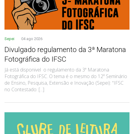
Sepei
04 ago 2026
Divulgado regulamento da 3ª Maratona
Fotográfica do IFSC
Já está disponivel o regulamento da 3ª Maratona
Fotográfica do IFSC. O tema é o mesmo do 12º Seminário
de Ensino, Pesquisa, Extensão e Inovação (Sepei): “IFSC
no Contestado: [...]