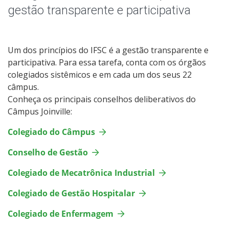
Colegiado de Gestão Hospitalar
gestão transparente e participativa
Colegiado de Engenharia Mecânica
Um dos princípios do IFSC é a gestão transparente e
Colegiado de Engenharia Elétrica
participativa. Para essa tarefa, conta com os órgãos
colegiados sistêmicos e em cada um dos seus 22
Colegiado de Enfermagem
câmpus.
Conheça os principais conselhos deliberativos do
Núcleo Docente Estruturante Eng. Elétrica
Câmpus Joinville:
Colegiado do Câmpus
Núcleo Docente Estruturante Enfermagem
Conselho de Gestão
Núcleo Docente Estruturante Eng. Mecânica
Colegiado de Mecatrônica Industrial
Núcleo Docente Estruturante Gestão Hospitalar
Colegiado de Gestão Hospitalar
Colegiado de Enfermagem