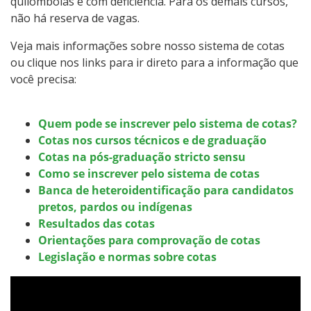
quilombolas e com deficiência. Para os demais cursos,
Calendário de inscrições
não há reserva de vagas.
Veja mais informações sobre nosso sistema de cotas
Processos Seletivos
ou clique nos links para ir direto para a informação que
você precisa:
Cotas
Quem pode se inscrever pelo sistema de cotas?
Inscrições e acompanhamento
Cotas nos cursos técnicos e de graduação
Cotas na pós-graduação stricto sensu
Orientações para Matrícula
Como se inscrever pelo sistema de cotas
Banca de heteroidentificação para candidatos
Transferências e Retornos
pretos, pardos ou indígenas
Resultados das cotas
Vagas em Regime Especial
Orientações para comprovação de cotas
Legislação e normas sobre cotas
Provas e Gabaritos
Estatísticas dos Processos Seletivos