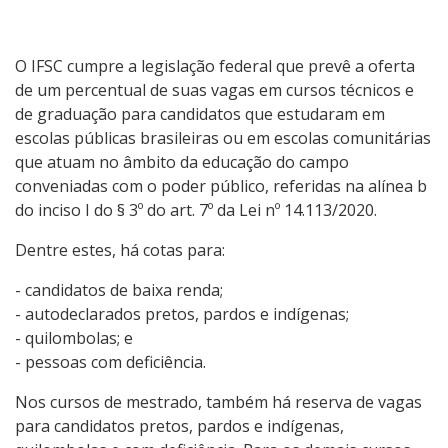
Graduação
Especialização
O IFSC cumpre a legislação federal que prevê a oferta
de um percentual de suas vagas em cursos técnicos e
Educação a Distância
de graduação para candidatos que estudaram em
escolas públicas brasileiras ou em escolas comunitárias
que atuam no âmbito da educação do campo
Todos os cursos
conveniadas com o poder público, referidas na alínea b
do inciso I do § 3º do art. 7º da Lei nº 14.113/2020.
Dentre estes, há cotas para:
Processo de Inscrição
- candidatos de baixa renda;
Resultados
- autodeclarados pretos, pardos e indígenas;
- quilombolas; e
- pessoas com deficiência.
Resultados Vagas Remanescentes
Nos cursos de mestrado, também há reserva de vagas
Como posso estudar no IFSC?
para candidatos pretos, pardos e indígenas,