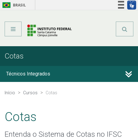
BRASIL
Órgãos do Governo
Acesso à informação
Legislação
Cotas
Técnicos Integrados
Técnicos Concomitantes
Início
Cursos
Cotas
Técnicos Subsequentes
Cotas
Qualificação Profissional e Idiomas
Entenda o Sistema de Cotas no IFSC