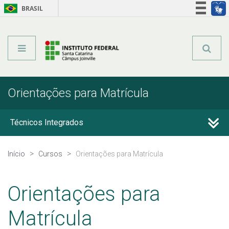
BRASIL
Órgãos do Governo
Acesso à informação
Legislação
Orientações para Matrícula
Técnicos Integrados
Técnicos Concomitantes
Início
Cursos
Orientações para Matrícula
Técnicos Subsequentes
Orientações para
Qualificação Profissional e Idiomas
Matrícula