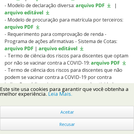
- Modelo de declaração diversa:
arquivo PDF
|
arquivo editável
- Modelo de procuraçâo para matrícula por terceiros:
arquivo PDF
- Requerimento para comprovação de renda -
Programa de ações afirmativas - Sistema de Cotas:
arquivo PDF
|
arquivo editável
- Termo de ciência dos riscos para discentes que optam
por não se vacinar contra a COVID-19:
arquivo PDF
- Termo de ciência dos riscos para discentes que não
podem se vacinar contra a COVID-19 por contra
indicação médica e interesse retornar às atividades
Este site usa cookies para garantir que você obtenha a
acadêmicas presenciais:
arquivo PDF
melhor experiência.
Leia Mais.
- Declaração para candidatos cotistas vagas
remanescentes - Técnicos
arquivo PDF
|
arquivo
Aceitar
editável
- Declaração para candidatos cotistas vagas
Recusar
remanescentes - Graduação
arquivo PDF
|
arquivo