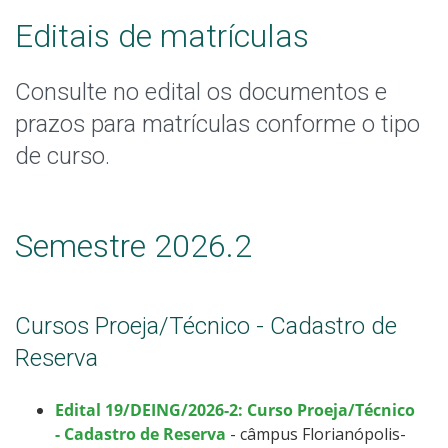
Calendário de inscrições
Editais de matrículas
Processos Seletivos
Consulte no edital os documentos e
prazos para matrículas conforme o tipo
Cotas
de curso.
Inscrições e acompanhamento
Orientações para Matrícula
Semestre 2026.2
Transferências e Retornos
Cursos Proeja/Técnico - Cadastro de
Vagas em Regime Especial
Reserva
Provas e Gabaritos
Edital 19/DEING/2026-2: Curso Proeja/Técnico
- Cadastro de Reserva
- câmpus Florianópolis-
Estatísticas dos Processos Seletivos