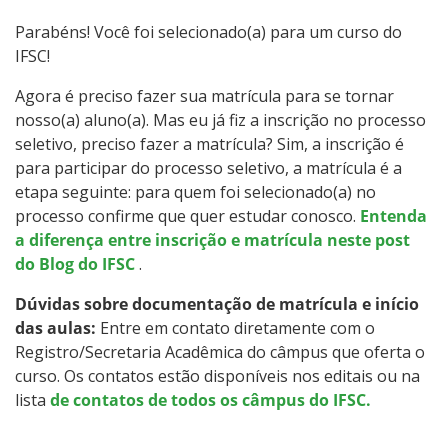
Graduação
Parabéns! Você foi selecionado(a) para um curso do
IFSC!
Especialização
Agora é preciso fazer sua matrícula para se tornar
Educação a Distância
nosso(a) aluno(a). Mas eu já fiz a inscrição no processo
seletivo, preciso fazer a matrícula? Sim, a inscrição é
Todos os cursos
para participar do processo seletivo, a matrícula é a
etapa seguinte: para quem foi selecionado(a) no
processo confirme que quer estudar conosco.
Entenda
a diferença entre inscrição e matrícula neste post
Processo de Inscrição
do Blog do IFSC
.
Dúvidas sobre documentação de matrícula e início
Resultados
das aulas:
Entre em contato diretamente com o
Registro/Secretaria Acadêmica do câmpus que oferta o
Resultados Vagas Remanescentes
curso. Os contatos estão disponíveis nos editais ou na
lista
de contatos de todos os câmpus do IFSC.
Como posso estudar no IFSC?