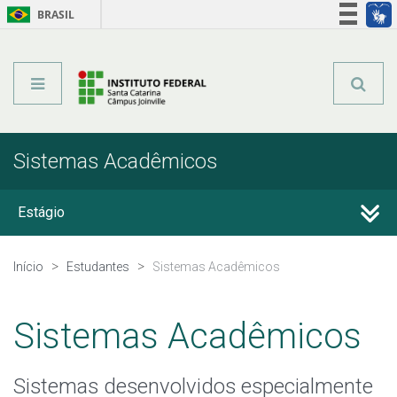
BRASIL
Órgãos do Governo
Acesso à informação
Legislação
Sistemas Acadêmicos
Estágio
Calendário Acadêmico
Início
Estudantes
Sistemas Acadêmicos
Secretaria Acadêmica
Sistemas Acadêmicos
Formatura
Sistemas desenvolvidos especialmente