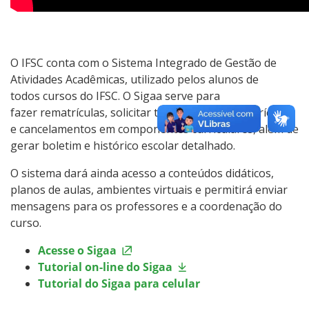
Monitoria
Representação Estudantil
O IFSC conta com o Sistema Integrado de Gestão de
Atividades Acadêmicas, utilizado pelos alunos de
todos cursos do IFSC. O Sigaa serve para
fazer rematrículas, solicitar trancamento de matrículas
e cancelamentos em componentes curriculares, além de
gerar boletim e histórico escolar detalhado.
O sistema dará ainda acesso a conteúdos didáticos,
planos de aulas, ambientes virtuais e permitirá enviar
mensagens para os professores e a coordenação do
curso.
Acesse o Sigaa
Tutorial on-line do Sigaa
Tutorial do Sigaa para celular