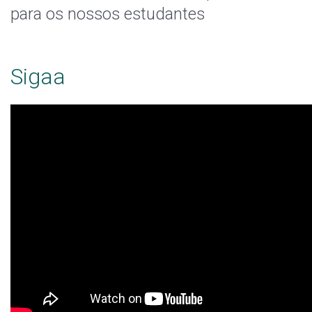
Horário de Aula
para os nossos estudantes
Horário dos Professores
Sigaa
Validação de Componentes Curriculares
Oportunidades
Assistência Estudantil
Documentos Úteis
Bibliotecas
Sistemas Acadêmicos
Intercâmbio Estudantil