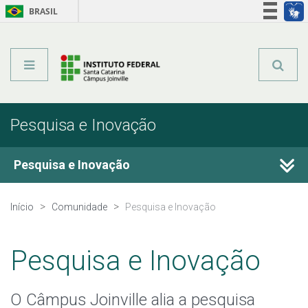
BRASIL
Órgãos do Governo
Acesso à informação
Legislação
Pesquisa e Inovação
Pesquisa e Inovação
Programas de Pesquisa
Início
Comunidade
Pesquisa e Inovação
Projetos de Pesquisa
Pesquisa e Inovação
Pesquisadores
O Câmpus Joinville alia a pesquisa