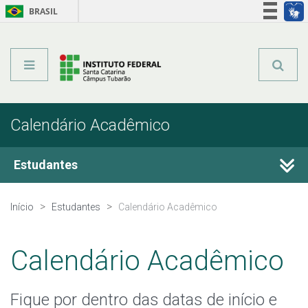
BRASIL
Órgãos do Governo
Acesso à informação
Legislação
Calendário Acadêmico
Estudantes
Estágio
Início
Estudantes
Calendário Acadêmico
Calendário Acadêmico
Calendário Acadêmico
Secretaria Acadêmica
Fique por dentro das datas de início e