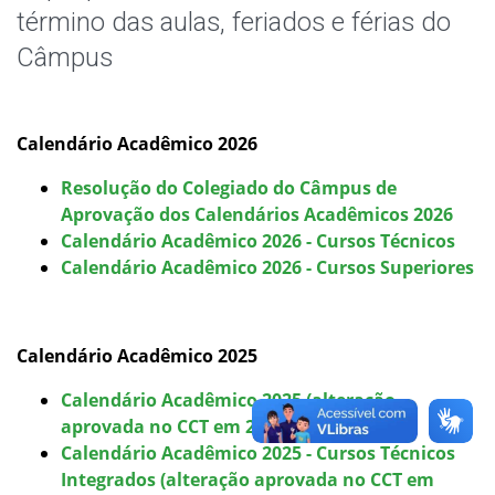
Horário de Aula
término das aulas, feriados e férias do
Câmpus
Horário dos Professores
Agenda das salas
Calendário Acadêmico 2026
Página dos cursos
Resolução do Colegiado do Câmpus de
Aprovação dos Calendários Acadêmicos 2026
Formaturas
Calendário Acadêmico 2026 - Cursos Técnicos
Calendário Acadêmico 2026 - Cursos Superiores
Oportunidades
Calendário Acadêmico 2025
Assistência Estudantil
Calendário Acadêmico 2025 (alteração
Documentos Úteis
aprovada no CCT em 26/06/2025)
;
Calendário Acadêmico 2025 - Cursos Técnicos
Bibliotecas
Integrados (alteração aprovada no CCT em