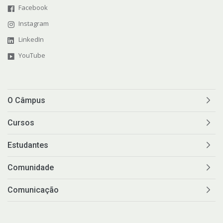
Facebook
Sistemas Acadêmicos
Instagram
LinkedIn
Intercâmbio Estudantil
YouTube
Representação Estudantil
Grêmio Estudantil
O Câmpus
Cursos
Estudantes
Comunidade
Comunicação