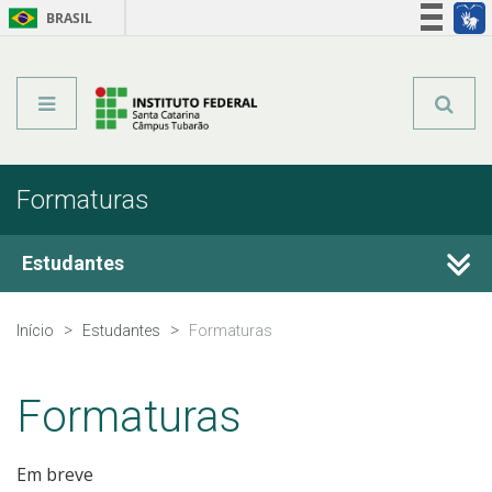
BRASIL
Órgãos do Governo
Acesso à informação
Legislação
Formaturas
Estudantes
Estágio
Início
Estudantes
Formaturas
Calendário Acadêmico
Formaturas
Secretaria Acadêmica
Em breve