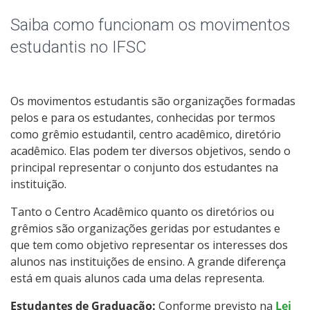
Horário dos Professores
Saiba como funcionam os movimentos
Agenda das salas
estudantis no IFSC
Página dos cursos
Os movimentos estudantis são organizações formadas
Formaturas
pelos e para os estudantes, conhecidas por termos
como grêmio estudantil, centro acadêmico, diretório
Oportunidades
acadêmico. Elas podem ter diversos objetivos, sendo o
principal representar o conjunto dos estudantes na
instituição.
Assistência Estudantil
Tanto o Centro Acadêmico quanto os diretórios ou
Documentos Úteis
grêmios são organizações geridas por estudantes e
que tem como objetivo representar os interesses dos
Bibliotecas
alunos nas instituições de ensino. A grande diferença
está em quais alunos cada uma delas representa.
Sistemas Acadêmicos
Estudantes de Graduação:
Conforme previsto na
Lei