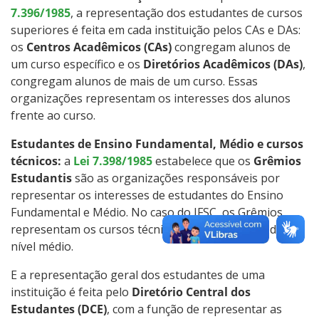
7.396/1985
, a representação dos estudantes de cursos
Intercâmbio Estudantil
superiores é feita em cada instituição pelos CAs e DAs:
os
Centros Acadêmicos (CAs)
congregam alunos de
Representação Estudantil
um curso específico e os
Diretórios Acadêmicos (DAs)
,
congregam alunos de mais de um curso. Essas
organizações representam os interesses dos alunos
Grêmio Estudantil
frente ao curso.
Estudantes de Ensino Fundamental, Médio e cursos
técnicos:
a
Lei 7.398/1985
estabelece que os
Grêmios
Estudantis
são as organizações responsáveis por
representar os interesses de estudantes do Ensino
Fundamental e Médio. No caso do IFSC, os Grêmios
representam os cursos técnicos, que são cursos de
nível médio.
E a representação geral dos estudantes de uma
instituição é feita pelo
Diretório Central dos
Estudantes (DCE)
, com a função de representar as