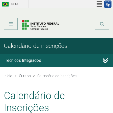
BRASIL
Órgãos do Governo
Acesso à informação
Legislação
Calendário de inscrições
Técnicos Integrados
Técnicos Subsequentes
Início
Cursos
Calendário de inscrições
Qualificação Profissional e Idiomas
Calendário de
Graduação
Inscrições