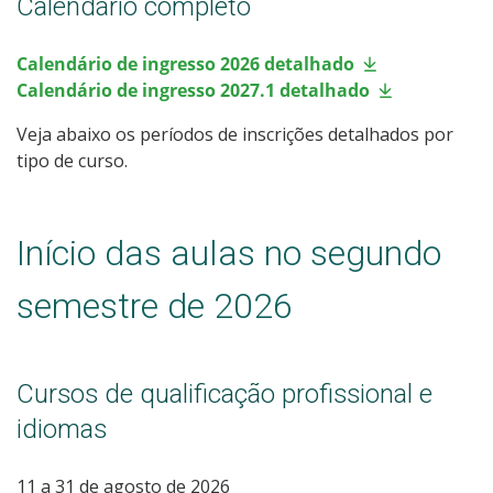
Calendário completo
Processos Seletivos
Calendário de ingresso 2026 detalhado
Cotas
Calendário de ingresso 2027.1 detalhado
Veja abaixo os períodos de inscrições detalhados por
Inscrições e acompanhamento
tipo de curso.
Orientações para Matrícula
Início das aulas no segundo
Transferências e Retornos
semestre de 2026
Provas e Gabaritos
Estatísticas dos Processos Seletivos
Cursos de qualificação profissional e
idiomas
11 a 31 de agosto de 2026