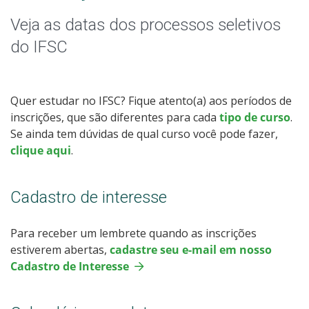
Especialização
Veja as datas dos processos seletivos
Educação a Distância
do IFSC
Todos os Cursos
Quer estudar no IFSC? Fique atento(a) aos períodos de
inscrições, que são diferentes para cada
tipo de curso
.
Se ainda tem dúvidas de qual curso você pode fazer,
Processo de Inscrição
clique aqui
.
Resultados
Cadastro de interesse
Resultados Vagas Remanescentes
Para receber um lembrete quando as inscrições
estiverem abertas,
cadastre seu e-mail em nosso
Como posso estudar no IFSC?
Cadastro de Interesse
Calendário de inscrições