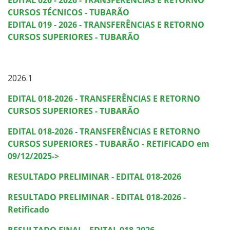
Calendário de inscrições
CURSOS TÉCNICOS - TUBARÃO
EDITAL 019 - 2026 - TRANSFERÊNCIAS E RETORNO
CURSOS SUPERIORES - TUBARÃO
Processos Seletivos
Cotas
2026.1
Inscrições e acompanhamento
EDITAL 018-2026 - TRANSFERÊNCIAS E RETORNO
CURSOS SUPERIORES - TUBARÃO
Orientações para Matrícula
EDITAL 018-2026 - TRANSFERÊNCIAS E RETORNO
CURSOS SUPERIORES - TUBARÃO - RETIFICADO em
Transferências e Retornos
09/12/2025->
Provas e Gabaritos
RESULTADO PRELIMINAR - EDITAL 018-2026
RESULTADO PRELIMINAR - EDITAL 018-2026 -
Estatísticas dos Processos Seletivos
Retificado
RESULTADO FINAL - EDITAL 018-2026