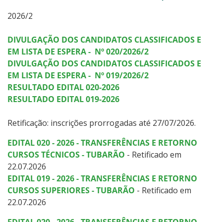
Graduação
2026/2
Especialização
DIVULGAÇÃO DOS CANDIDATOS CLASSIFICADOS E
EM LISTA DE ESPERA - Nº 020/2026/2
Educação a Distância
DIVULGAÇÃO DOS CANDIDATOS CLASSIFICADOS E
EM LISTA DE ESPERA - Nº 019/2026/2
Todos os Cursos
RESULTADO EDITAL 020-2026
RESULTADO EDITAL 019-2026
Retificação: inscrições prorrogadas até 27/07/2026.
Processo de Inscrição
EDITAL 020 - 2026 - TRANSFERÊNCIAS E RETORNO
CURSOS TÉCNICOS - TUBARÃO
Resultados
- Retificado em
22.07.2026
EDITAL 019 - 2026 - TRANSFERÊNCIAS E RETORNO
Resultados Vagas Remanescentes
CURSOS SUPERIORES - TUBARÃO
- Retificado em
22.07.2026
Como posso estudar no IFSC?
EDITAL 020 - 2026 - TRANSFERÊNCIAS E RETORNO