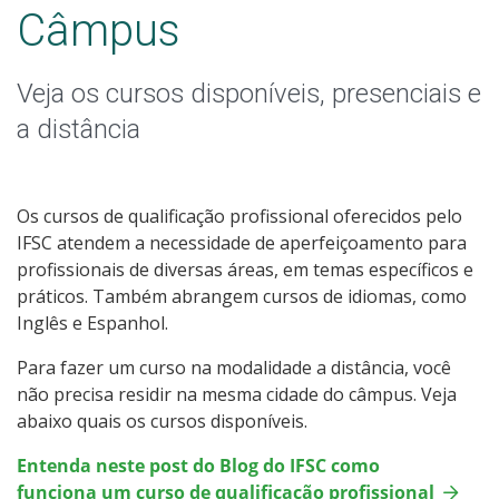
Graduação
Câmpus
Especialização
Veja os cursos disponíveis, presenciais e
Educação a Distância
a distância
Todos os Cursos
Os cursos de qualificação profissional oferecidos pelo
IFSC atendem a necessidade de aperfeiçoamento para
profissionais de diversas áreas, em temas específicos e
Processo de Inscrição
práticos. Também abrangem cursos de idiomas, como
Inglês e Espanhol.
Resultados
Para fazer um curso na modalidade a distância, você
não precisa residir na mesma cidade do câmpus. Veja
Resultados Vagas Remanescentes
abaixo quais os cursos disponíveis.
Entenda neste post do Blog do IFSC como
Como posso estudar no IFSC?
funciona um curso de qualificação profissional