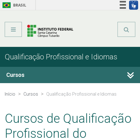
BRASIL
Órgãos do Governo
Acesso à informação
Legislação
Qualificação Profissional e Idiomas
Cursos
Técnicos Integrados
Início
Cursos
Qualificação Profissional e Idiomas
Técnicos Subsequentes
Cursos de Qualificação
Qualificação Profissional e Idiomas
Profissional do