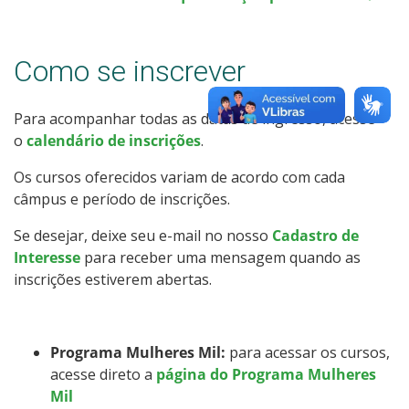
Calendário de inscrições
Como se inscrever
Processos Seletivos
Cotas
Para acompanhar todas as datas de ingresso, acesse
o
calendário de inscrições
.
Inscrições e acompanhamento
Os cursos oferecidos variam de acordo com cada
câmpus e período de inscrições.
Orientações para Matrícula
Se desejar, deixe seu e-mail no nosso
Cadastro de
Interesse
para receber uma mensagem quando as
Transferências e Retornos
inscrições estiverem abertas.
Provas e Gabaritos
Programa Mulheres Mil:
para acessar os cursos,
Estatísticas dos Processos Seletivos
acesse direto a
página do Programa Mulheres
Mil