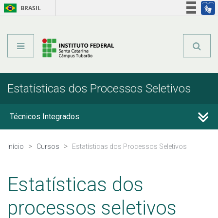
BRASIL
Órgãos do Governo
Acesso à informação
Legislação
Estatísticas dos Processos Seletivos
Técnicos Integrados
Técnicos Subsequentes
Início
Cursos
Estatísticas dos Processos Seletivos
Qualificação Profissional e Idiomas
Estatísticas dos
Graduação
processos seletivos