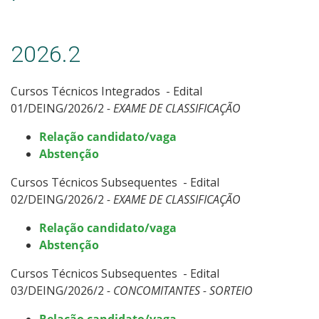
Especialização
Educação a Distância
2026.2
Todos os Cursos
Cursos Técnicos Integrados - Edital
01/DEING/2026/2
- EXAME DE CLASSIFICAÇÃO
Relação candidato/vaga
Processo de Inscrição
Abstenção
Cursos Técnicos Subsequentes - Edital
Resultados
02/DEING/2026/2
- EXAME DE CLASSIFICAÇÃO
Resultados Vagas Remanescentes
Relação candidato/vaga
Abstenção
Como posso estudar no IFSC?
Cursos Técnicos Subsequentes - Edital
03/DEING/2026/2
- CONCOMITANTES - SORTEIO
Calendário de inscrições
Relação candidato/vaga